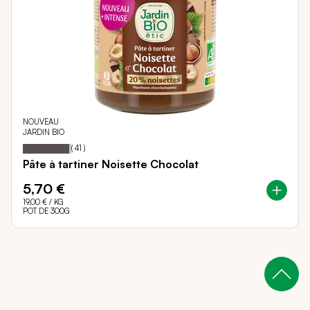
NOUVEAU
JARDIN BIO
96
100
Notation:
% of
(
41
)
Pâte à tartiner Noisette Chocolat
5,70 €
19,00 €
/ KG
POT DE 300G