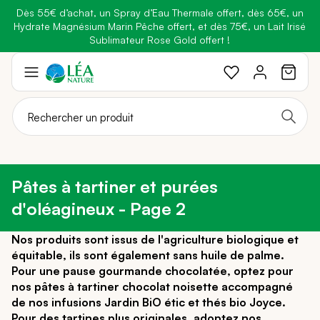
Dès 55€ d’achat, un Spray d’Eau Thermale offert, dès 65€, un
Belle semaine
: Profitez de
-25% + Livraison offerte
dès 30€
Hydrate Magnésium Marin Pêche offert, et dès 75€, un Lait Irisé
BRADERIE :
-40% sur une sélection de produits
d'achat avec le code
BELLEBIO
Sublimateur Rose Gold offert !
Aller
au
contenu
Pâtes à tartiner et purées
d'oléagineux - Page 2
Nos produits sont issus de l'agriculture biologique et
équitable, ils sont également sans huile de palme.
Pour une pause gourmande chocolatée, optez pour
nos pâtes à tartiner chocolat noisette accompagné
de nos infusions Jardin BiO étic et thés bio Joyce.
Pour des tartines plus originales, adoptez nos