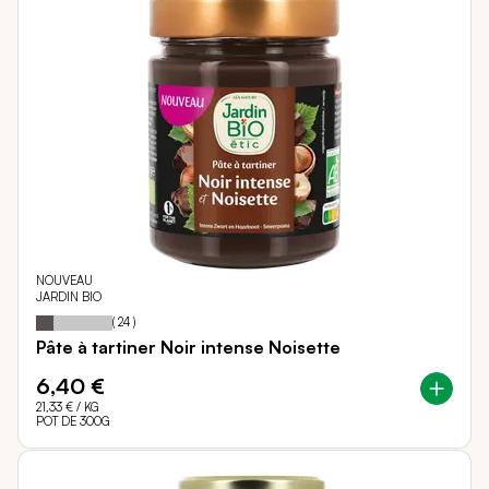
NOUVEAU
JARDIN BIO
23
100
Notation:
% of
(
24
)
Pâte à tartiner Noir intense Noisette
6,40 €
21,33 €
/ KG
POT DE 300G