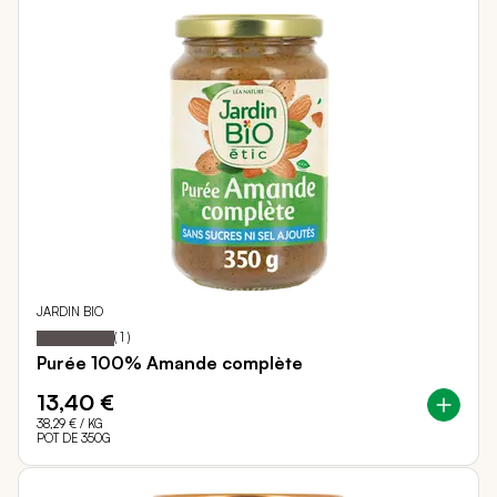
JARDIN BIO
100
100
Notation:
% of
(
1
)
Purée 100% Amande complète
13,40 €
38,29 €
/ KG
POT DE 350G