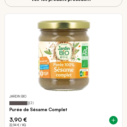
JARDIN BIO
90
100
Notation:
% of
(
2
)
Purée de Sésame Complet
3,90 €
22,94 €
/ KG