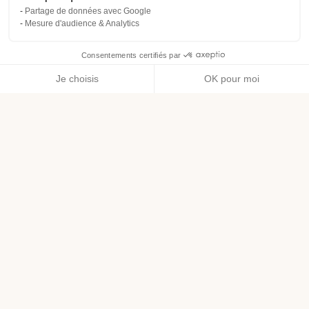
Partage de données avec Google
Mesure d'audience & Analytics
Consentements certifiés par
Je choisis
OK pour moi
Axeptio consent
Plateforme de Gestion du Consentement : Personnalisez vos O
Notre plateforme vous permet d'adapter et de gérer vos paramètr
ACCUEIL
ARTICLE - WINGS OF THE OCEAN : DÉCOUVREZ L'ASSOCIATION SOU