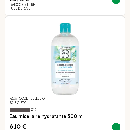
1 540,00 €
/ LITRE
TUBE DE 15ML
-25% | CODE : BELLEBIO
SO BIO ETIC
100
100
Notation:
% of
(
24
)
Eau micellaire hydratante 500 ml
6,10 €