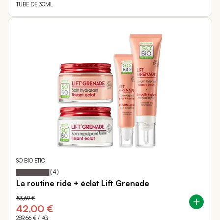
TUBE DE 30ML
SO BIO ETIC
95
100
Notation:
% of
(
4
)
La routine ride + éclat Lift Grenade
53,69 €
42,00 €
289,66 €
/ KG