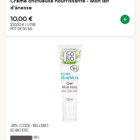
Crème onctueuse nourrissante - Mon lait
d'ânesse
10,00 €
200,00 €
/ LITRE
POT DE 50 ML
-25% | CODE : BELLEBIO
SO BIO ETIC
98
100
Notation:
% of
(
49
)