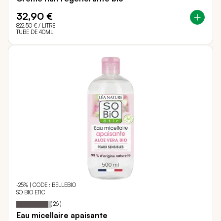
32,90 €
822,50 €
/ LITRE
TUBE DE 40ML
-25% | CODE : BELLEBIO
SO BIO ETIC
92
100
Notation:
% of
(
26
)
Eau micellaire apaisante