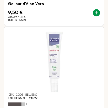
Gel pur d'Aloe Vera
9,50 €
76,00 €
/ LITRE
TUBE DE 125ML
-25% | CODE : BELLEBIO
EAU THERMALE JONZAC
80
100
Notation:
% of
(
1
)