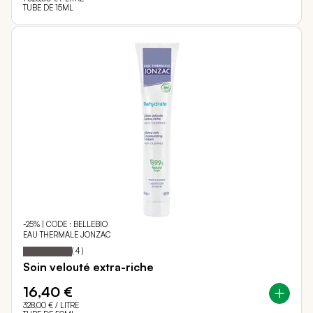
TUBE DE 15ML
-25% | CODE : BELLEBIO
EAU THERMALE JONZAC
100
100
Notation:
% of
(
4
)
Soin velouté extra-riche
16,40 €
328,00 €
/ LITRE