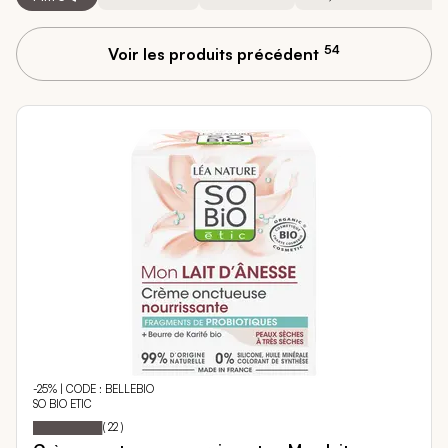
54
Voir les produits précédent
-25% | CODE : BELLEBIO
SO BIO ETIC
98
100
Notation:
% of
(
22
)