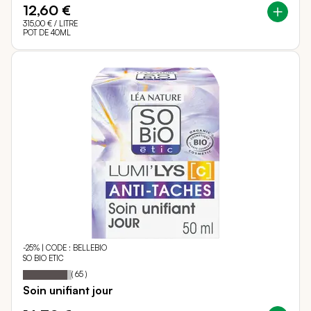
12,60 €
315,00 €
/ LITRE
POT DE 40ML
-25% | CODE : BELLEBIO
SO BIO ETIC
91
100
Notation:
% of
(
65
)
Soin unifiant jour