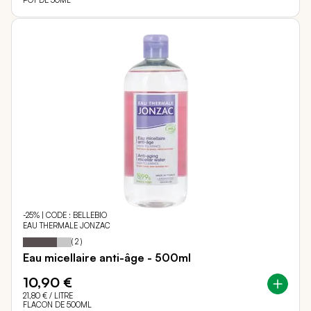
POT DE 50ML
-25% | CODE : BELLEBIO
EAU THERMALE JONZAC
70
100
Notation:
% of
(
2
)
Eau micellaire anti-âge - 500ml
10,90 €
21,80 €
/ LITRE
FLACON DE 500ML