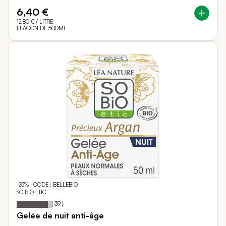
6,40 €
12,80 €
/ LITRE
FLACON DE 500ML
-25% | CODE : BELLEBIO
SO BIO ETIC
89
100
Notation:
% of
(
39
)
Gelée de nuit anti-âge