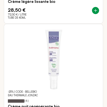
Crème légère lissante bio
28,50 €
712,50 €
/ LITRE
TUBE DE 40ML
-25% | CODE : BELLEBIO
EAU THERMALE JONZAC
97
100
Notation:
% of
(
6
)
Crème nuit régénérante bio