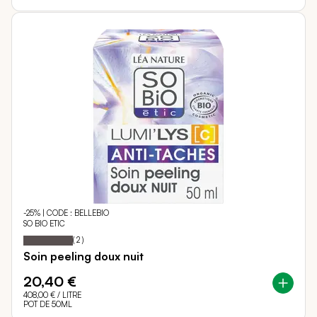
-25% | CODE : BELLEBIO
SO BIO ETIC
100
100
Notation:
% of
(
2
)
Soin peeling doux nuit
20,40 €
408,00 €
/ LITRE
POT DE 50ML