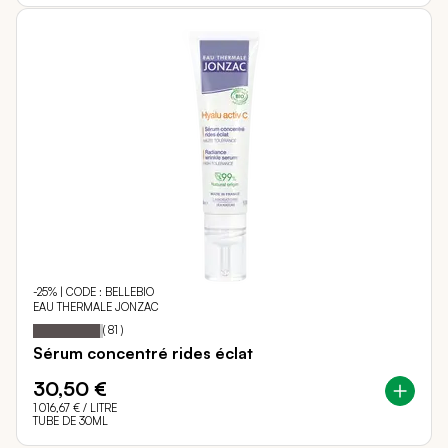
-25% | CODE : BELLEBIO
EAU THERMALE JONZAC
95
100
Notation:
% of
(
81
)
Sérum concentré rides éclat
30,50 €
1 016,67 €
/ LITRE
TUBE DE 30ML