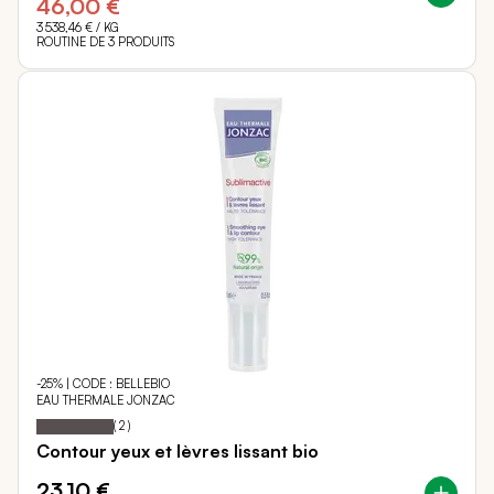
46,00 €
3 538,46 €
/ KG
ROUTINE DE 3 PRODUITS
-25% | CODE : BELLEBIO
EAU THERMALE JONZAC
100
100
Notation:
% of
(
2
)
Contour yeux et lèvres lissant bio
23,10 €