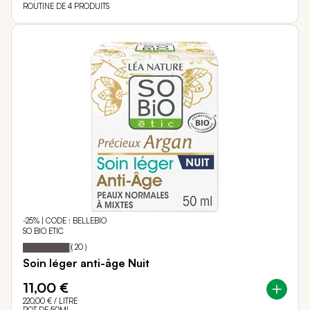
ROUTINE DE 4 PRODUITS
-25% | CODE : BELLEBIO
SO BIO ETIC
96
100
Notation:
% of
(
20
)
Soin léger anti-âge Nuit
11,00 €
220,00 €
/ LITRE