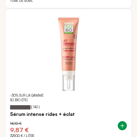
TUBE DE 50ML
-30% SUR LA GAMME
SO BIO ETIC
94
100
Notation:
% of
(
140
)
Sérum intense rides + éclat
14,10 €
9,87 €
329,00 €
/ LITRE