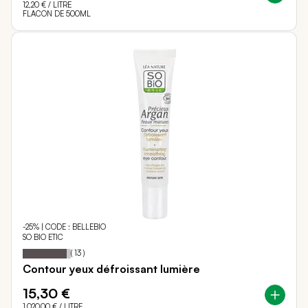
12,20 €
/ LITRE
FLACON DE 500ML
-25% | CODE : BELLEBIO
SO BIO ETIC
92
100
Notation:
% of
(
13
)
Contour yeux défroissant lumière
15,30 €
1 020,00 €
/ LITRE