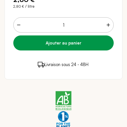
/ litre
2,80 €
2 points de fidélité (
0,04 €
)
en achetant ce
Livraison sous 24 - 48H
Paiement sécurisé
produit