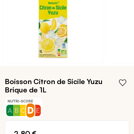
galerie
d’images
Passer
au
Boisson Citron de Sicile Yuzu
début
Brique de 1L
de
la
Galerie
d’images
2,80 €