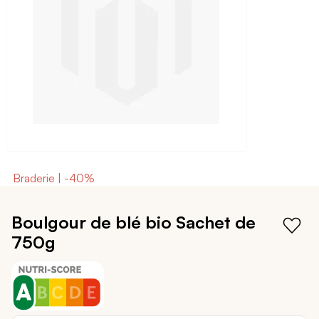
galerie
d’images
Braderie | -40%
Passer
au
Boulgour de blé bio
Sachet de
début
750g
de
la
Galerie
d’images