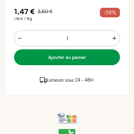
1,47 €
3,50 €
-58%
/ Kg
1,96 €
1 points de fidélité (
0,02 €
)
en achetant ce
Livraison sous 24 - 48H
Paiement sécurisé
produit