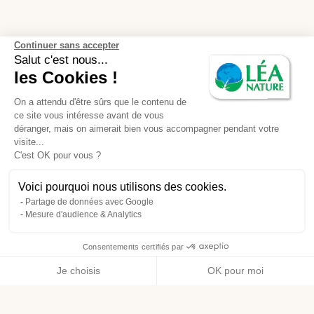
Continuer sans accepter
Salut c'est nous...
les Cookies !
On a attendu d'être sûrs que le contenu de
ce site vous intéresse avant de vous
déranger, mais on aimerait bien vous accompagner pendant votre
visite...
C'est OK pour vous ?
Voici pourquoi nous utilisons des cookies.
Partage de données avec Google
Mesure d'audience & Analytics
Consentements certifiés par
Je choisis
OK pour moi
Axeptio consent
Plateforme de Gestion du Consentement : Personnalisez vos O
Notre plateforme vous permet d'adapter et de gérer vos paramètr