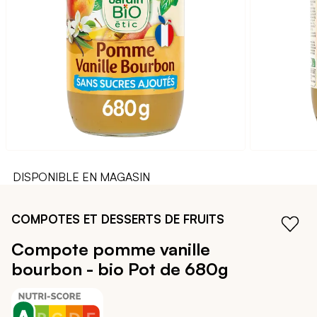
galerie
d’images
DISPONIBLE EN MAGASIN
Passer
au
COMPOTES ET DESSERTS DE FRUITS
début
de
Compote pomme vanille
la
bourbon - bio
Pot de 680g
Galerie
d’images