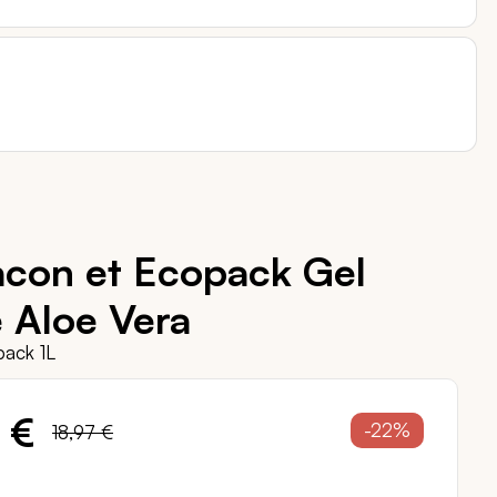
acon et Ecopack Gel
 Aloe Vera
pack 1L
 €
-22%
18,97 €