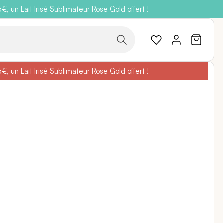
 un Lait Irisé Sublimateur Rose Gold offert !
code
BELLEBIO
 un Lait Irisé Sublimateur Rose Gold offert !
code
BELLEBIO