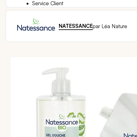
Service Client
NATESSANCE
par Léa Nature
Passer
à
la
fin
de
la
galerie
d’images