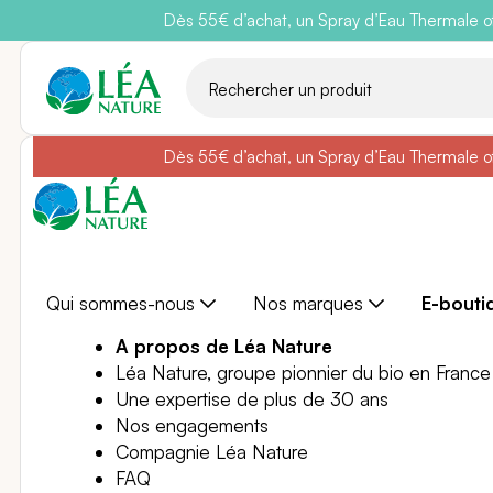
Dès 55€ d’achat, un Spray d’Eau Thermale off
Belle semain
Aller
au
contenu
Dès 55€ d’achat, un Spray d’Eau Thermale off
Belle semain
Qui sommes-nous
Nos marques
E-bouti
A propos de Léa Nature
Léa Nature, groupe pionnier du bio en France
Une expertise de plus de 30 ans
Nos engagements
Compagnie Léa Nature
FAQ