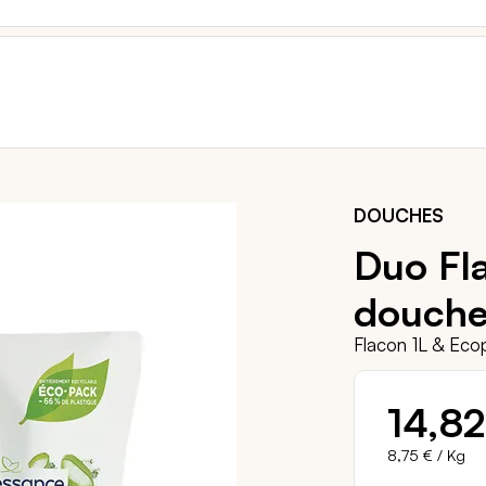
DOUCHES
Duo Fl
douche
Flacon 1L & Eco
14,82
8,75 €
/ Kg