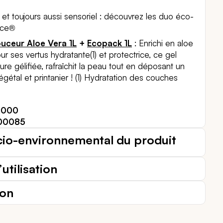
et toujours aussi sensoriel : découvrez les duo éco-
nce®
uceur Aloe Vera 1L
+
Ecopack 1L
: Enrichi en aloe
r ses vertus hydratante(1) et protectrice, ce gel
ure gélifiée, rafraîchit la peau tout en déposant un
égétal et printanier ! (1) Hydratation des couches
12000
00085
cio-environnemental du produit
utilisation
ion