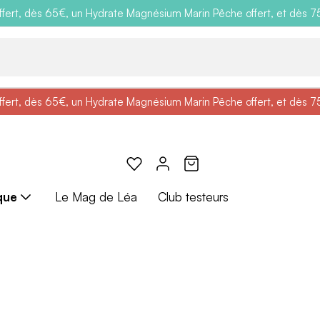
ert, dès 65€, un Hydrate Magnésium Marin Pêche offert, et dès 75€,
e
: Profitez de
BRADERIE :
-25% + Livraison offerte
-40% sur une sélection de produits
dès 30€ d'achat avec le 
ert, dès 65€, un Hydrate Magnésium Marin Pêche offert, et dès 75€,
e
: Profitez de
Braderie :
-25% + Livraison offerte
-40% sur une sélection de produits
dès 30€ d'achat avec le 
que
Le Mag de Léa
Club testeurs