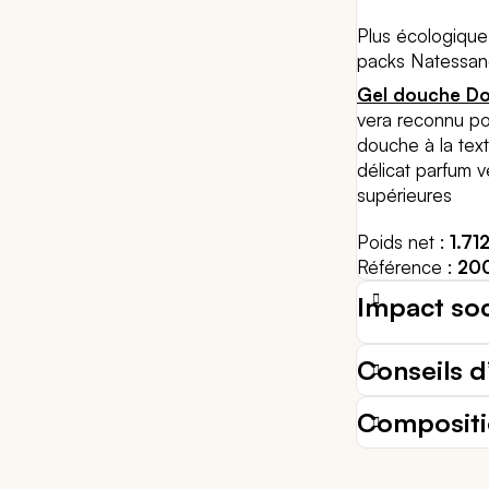
Plus écologique 
packs Natessa
Gel douche Do
vera reconnu pou
douche à la text
délicat parfum v
supérieures
Poids net
1.7
Référence
20
Impact so
Conseils d’
Composit