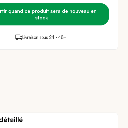
rtir quand ce produit sera de nouveau en
stock
points de fidélité (
Livraison sous 24 - 48H
Paiement sécurisé
0,28 €
)
en achetant ce produit
détaillé