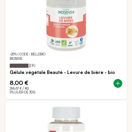
-25% | CODE : BELLEBIO
BIOSENS
90
100
Notation:
% of
(
8
)
Gélule végétale Beauté - Levure de bière - bio
8,00 €
266,67 €
/ KG
PILULIER DE 30G