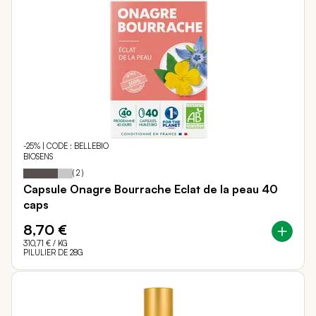
-25% | CODE : BELLEBIO
BIOSENS
70
100
Notation:
% of
(
2
)
Capsule Onagre Bourrache Eclat de la peau 40
caps
8,70 €
310,71 €
/ KG
PILULIER DE 28G