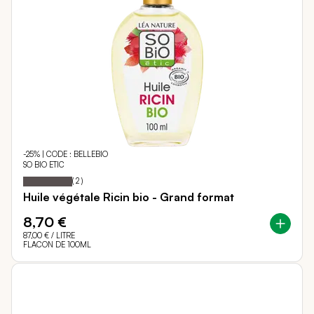
-25% | CODE : BELLEBIO
SO BIO ETIC
100
100
Notation:
% of
(
2
)
Huile végétale Ricin bio - Grand format
8,70 €
87,00 €
/ LITRE
FLACON DE 100ML