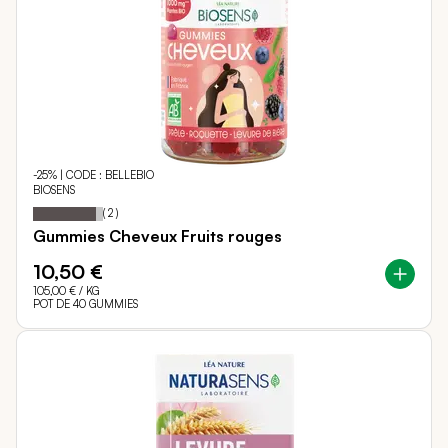
-25% | CODE : BELLEBIO
BIOSENS
90
100
Notation:
% of
(
2
)
Gummies Cheveux Fruits rouges
10,50 €
105,00 €
/ KG
POT DE 40 GUMMIES