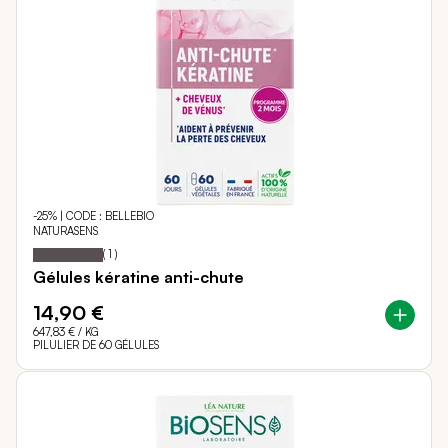
-25% | CODE : BELLEBIO
NATURASENS
Notation:
100%
(
1
)
Gélules kératine anti-chute
14,90 €
647,83 €
/ KG
PILULIER DE 60 GÉLULES