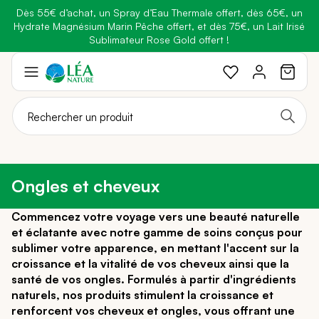
Dès 55€ d’achat, un Spray d’Eau Thermale offert, dès 65€, un
Belle semaine
: Profitez de
-25% + Livraison offerte
dès 30€
Hydrate Magnésium Marin Pêche offert, et dès 75€, un Lait Irisé
BRADERIE :
-40% sur une sélection de produits
d'achat avec le code
BELLEBIO
Sublimateur Rose Gold offert !
Aller
au
contenu
Ongles et cheveux
Commencez votre voyage vers une beauté naturelle
et éclatante avec notre gamme de soins conçus pour
sublimer votre apparence, en mettant l'accent sur la
croissance et la vitalité de vos cheveux ainsi que la
santé de vos ongles. Formulés à partir d'ingrédients
naturels, nos produits stimulent la croissance et
renforcent vos cheveux et ongles, vous offrant une