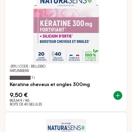
-25% | CODE : BELLEBIO
NATURASENS
Notation:
100%
(
1
)
Kératine cheveux et ongles 300mg
9,50 €
863,64 €
/ KG
BOITE DE 40 GÉLULES