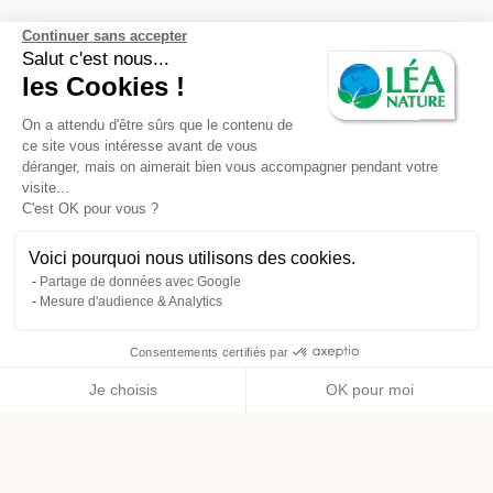
Continuer sans accepter
RUBRIQUES
Salut c'est nous...
les Cookies !
Actus Beauté & Hygiène
On a attendu d'être sûrs que le contenu de
Actus Alimentation
ce site vous intéresse avant de vous
déranger, mais on aimerait bien vous accompagner pendant votre
Actus Santé & Bien être
visite...
C'est OK pour vous ?
Actus Maison
Voici pourquoi nous utilisons des cookies.
Actus Engagement
Partage de données avec Google
Mesure d'audience & Analytics
Consentements certifiés par
Menu
Je choisis
OK pour moi
Axeptio consent
Plateforme de Gestion du Consentement : Personnalisez vos O
Notre plateforme vous permet d'adapter et de gérer vos paramètr