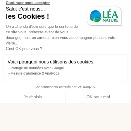
Continuer sans accepter
RUBRIQUES
Salut c'est nous...
les Cookies !
Actus Beauté & Hygiène
On a attendu d'être sûrs que le contenu de
Actus Alimentation
ce site vous intéresse avant de vous
déranger, mais on aimerait bien vous accompagner pendant votre
Actus Santé & Bien être
visite...
C'est OK pour vous ?
Actus Maison
Voici pourquoi nous utilisons des cookies.
Actus Engagement
Partage de données avec Google
Mesure d'audience & Analytics
Consentements certifiés par
Menu
Je choisis
OK pour moi
Axeptio consent
Plateforme de Gestion du Consentement : Personnalisez vos O
Notre plateforme vous permet d'adapter et de gérer vos paramètr
ACCUEIL
LE MAG DE LÉA
COMMENT RAVIVER LE LINGE EN SOIE ?