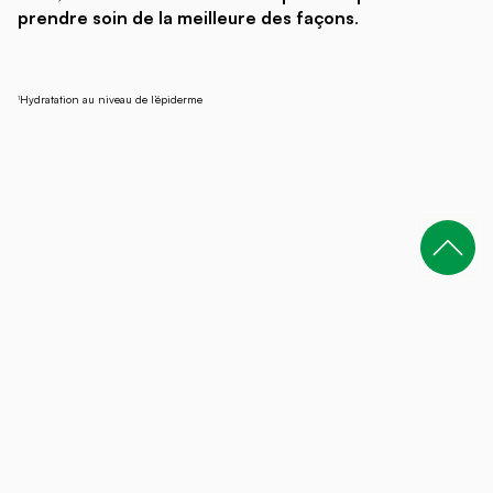
prendre soin de la meilleure des façons
.
Hydratation au niveau de l’épiderme
1
MARQUES
Eau Thermale Jonzac
SO BiO étic
Boho Green Make-Up
Natessance
Jardin BiO étic