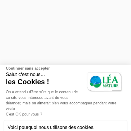
Gusti Amo Bio
Karéléa
JOM BAO
Biovie
Léa Nature
Continuer sans accepter
RUBRIQUES
Salut c'est nous...
les Cookies !
Actus Beauté & Hygiène
On a attendu d'être sûrs que le contenu de
Actus Alimentation
ce site vous intéresse avant de vous
déranger, mais on aimerait bien vous accompagner pendant votre
Actus Santé & Bien être
visite...
C'est OK pour vous ?
Actus Maison
Voici pourquoi nous utilisons des cookies.