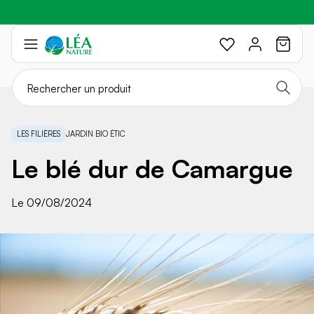
Profitez de -20%
Braderie :
-40%
sur une sélection avec le code :
sur une sélection de produits
SOLEIL20
Aller
au
contenu
LES FILIÈRES
JARDIN BIO ÉTIC
Le blé dur de Camargue
Le 09/08/2024