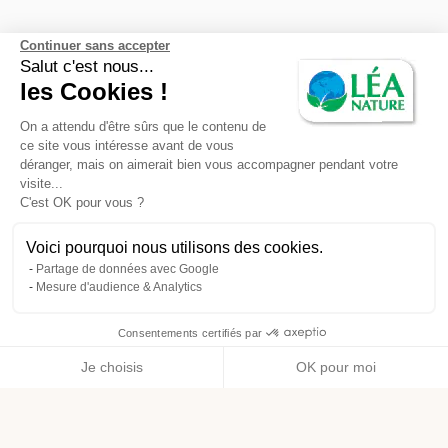
Léa Nature
Continuer sans accepter
RUBRIQUES
Salut c'est nous...
les Cookies !
Actus Beauté & Hygiène
On a attendu d'être sûrs que le contenu de
Actus Alimentation
ce site vous intéresse avant de vous
déranger, mais on aimerait bien vous accompagner pendant votre
Actus Santé & Bien être
visite...
C'est OK pour vous ?
Actus Maison
Voici pourquoi nous utilisons des cookies.
Actus Engagement
Partage de données avec Google
Mesure d'audience & Analytics
Consentements certifiés par
Menu
Je choisis
OK pour moi
Axeptio consent
Plateforme de Gestion du Consentement : Personnalisez vos O
Notre plateforme vous permet d'adapter et de gérer vos paramètr
ACCUEIL
LE MAG DE LÉA
LE BLÉ DUR DE CAMARGUE