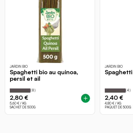
JARDIN BIO
JARDIN BIO
Spaghetti bio au quinoa,
Spaghett
persil et ail
98
100
100
Notation:
% of
Notation:
% o
(
8
)
(
4
)
2,80 €
2,40 €
5,60 €
/ KG
4,80 €
/ KG
SACHET DE 500G
PAQUET DE 500G