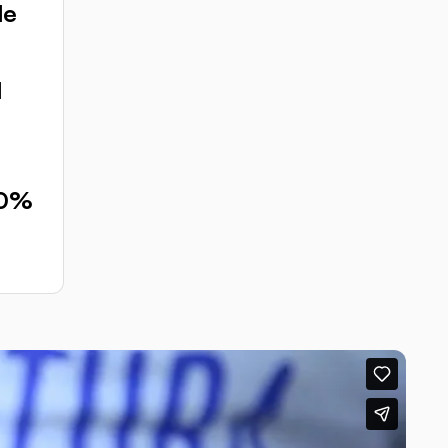
le
d
00%