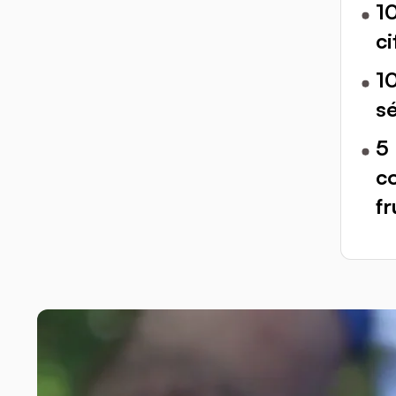
10
ci
1
sé
5 
co
fr