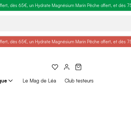
ert, dès 65€, un Hydrate Magnésium Marin Pêche offert, et dès 75€,
e
: Profitez de
BRADERIE :
-25% + Livraison offerte
-40% sur une sélection de produits
dès 30€ d'achat avec le 
ert, dès 65€, un Hydrate Magnésium Marin Pêche offert, et dès 75€,
e
: Profitez de
Braderie :
-25% + Livraison offerte
-40% sur une sélection de produits
dès 30€ d'achat avec le 
que
Le Mag de Léa
Club testeurs