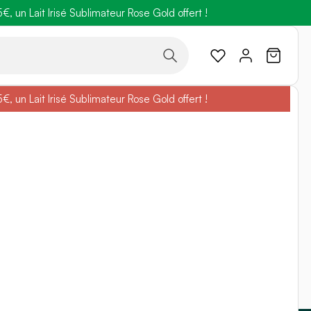
 un Lait Irisé Sublimateur Rose Gold offert !
code
BELLEBIO
 un Lait Irisé Sublimateur Rose Gold offert !
code
BELLEBIO