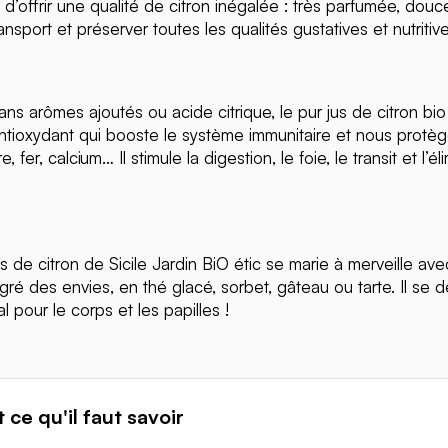
i d’offrir une qualité de citron inégalée : très parfumée, douce
ansport et préserver toutes les qualités gustatives et nutritive
ns arômes ajoutés ou acide citrique, le pur jus de citron bio 
t antioxydant qui booste le système immunitaire et nous prot
er, calcium… Il stimule la digestion, le foie, le transit et l’é
s de citron de Sicile Jardin BiO étic se marie à merveille av
gré des envies, en thé glacé, sorbet, gâteau ou tarte. Il se d
l pour le corps et les papilles !
 ce qu'il faut savoir