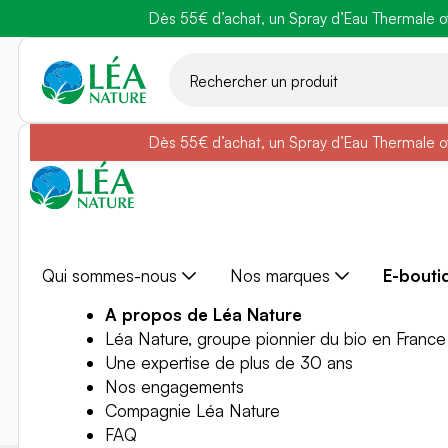
Dès 55€ d’achat, un Spray d’Eau Thermale off
Belle semain
Aller
au
contenu
Dès 55€ d’achat, un Spray d’Eau Thermale off
Belle semain
Qui sommes-nous
Nos marques
E-bouti
A propos de Léa Nature
Léa Nature, groupe pionnier du bio en France
Une expertise de plus de 30 ans
Nos engagements
Compagnie Léa Nature
FAQ