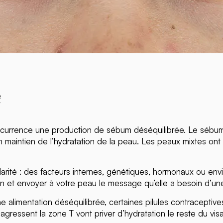
e
occurrence une production de sébum déséquilibrée. Le sébum
bon maintien de l’hydratation de la peau. Les peaux mixtes on
ité : des facteurs internes, génétiques, hormonaux ou enviro
ion et envoyer à votre peau le message qu’elle a besoin d’u
 une alimentation déséquilibrée, certaines pilules contracepti
gressent la zone T vont priver d’hydratation le reste du vis