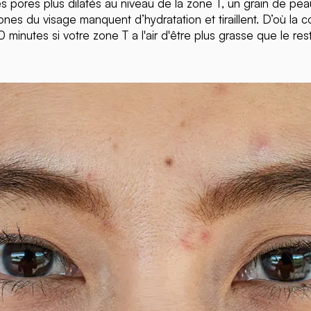
 pores plus dilatés au niveau de la zone T, un grain de peau i
zones du visage manquent d’hydratation et tiraillent. D’où la 
0 minutes si votre zone T a l'air d'être plus grasse que le res