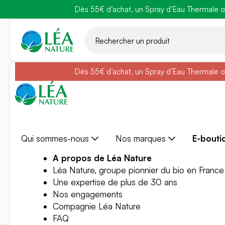
Dès 55€ d’achat, un Spray d’Eau Thermale off
Belle semain
Aller
au
contenu
Dès 55€ d’achat, un Spray d’Eau Thermale off
Belle semain
Qui sommes-nous
Nos marques
E-bouti
A propos de Léa Nature
Léa Nature, groupe pionnier du bio en France
Une expertise de plus de 30 ans
Nos engagements
Compagnie Léa Nature
FAQ