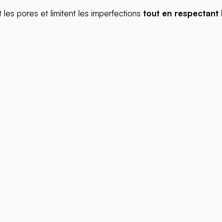
t les pores et limitent les imperfections
tout en respectant l
MARQUES
Eau Thermale Jonzac
SO BiO étic
Boho Green Make-Up
Natessance
Jardin BiO étic
Gusti Amo Bio