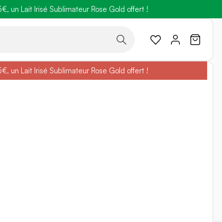
 un Lait Irisé Sublimateur Rose Gold offert !
code
BELLEBIO
 un Lait Irisé Sublimateur Rose Gold offert !
code
BELLEBIO