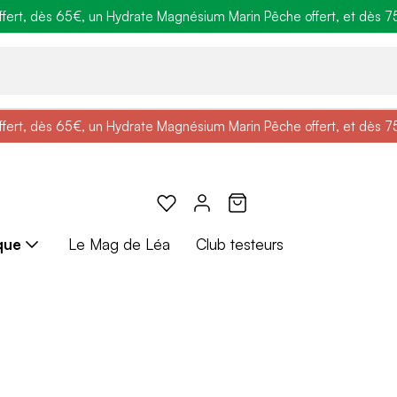
ert, dès 65€, un Hydrate Magnésium Marin Pêche offert, et dès 75€,
e
: Profitez de
BRADERIE :
-25% + Livraison offerte
-40% sur une sélection de produits
dès 30€ d'achat avec le 
ert, dès 65€, un Hydrate Magnésium Marin Pêche offert, et dès 75€,
e
: Profitez de
Braderie :
-25% + Livraison offerte
-40% sur une sélection de produits
dès 30€ d'achat avec le 
que
Le Mag de Léa
Club testeurs