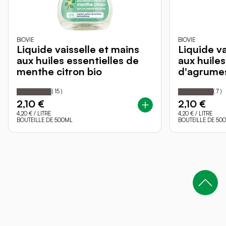
BIOVIE
BIOVIE
Liquide vaisselle et mains
Liquide va
aux huiles essentielles de
aux huiles
menthe citron bio
d'agrumes
97
100
100
Notation:
% of
Notation:
% o
(
15
)
(
7
)
2,10 €
2,10 €
4,20 €
/ LITRE
4,20 €
/ LITRE
BOUTEILLE DE 500ML
BOUTEILLE DE 50
MARQUES
Eau Thermale Jonzac
SO BiO étic