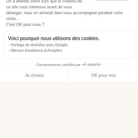
On a attendu d'être sûrs que le contenu de
Actus Alimentation
ce site vous intéresse avant de vous
déranger, mais on aimerait bien vous accompagner pendant votre
Actus Santé & Bien être
visite...
C'est OK pour vous ?
Actus Maison
Voici pourquoi nous utilisons des cookies.
Actus Engagement
Partage de données avec Google
Mesure d'audience & Analytics
Consentements certifiés par
Menu
Je choisis
OK pour moi
Axeptio consent
Plateforme de Gestion du Consentement : Personnalisez vos O
Notre plateforme vous permet d'adapter et de gérer vos paramètr
ACCUEIL
LE MAG DE LÉA
QU’EST-CE QU’UN LIQUIDE VAISSELLE ENCORE PLUS