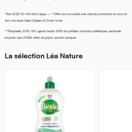
*Test OCDE FD U44-165 à l’appui – **Offre non cumulable avec d’autres promotions en cours et
hors rubriques Idées Cadeaux et Direct Usine.
**Phosphates, EDTA, NTA, agents lavants 100% de synthèse, colorants synthétiques, perborate,
enzymes issus d’OGM, ether de glycol, azurants optiques.
La sélection Léa Nature