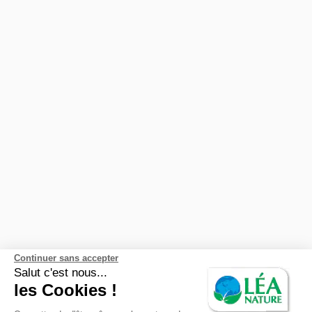
Boho Green Make-Up
Natessance
Jardin BiO étic
Gusti Amo Bio
Karéléa
JOM BAO
Biovie
Léa Nature
Continuer sans accepter
RUBRIQUES
Salut c'est nous...
les Cookies !
Actus Beauté & Hygiène