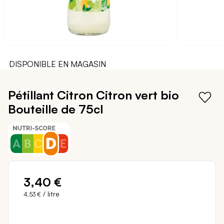
DISPONIBLE EN MAGASIN
Passer
au
Pétillant Citron Citron vert bio
début
Bouteille de 75cl
de
la
Galerie
d’images
3,40 €
/ litre
4,53 €