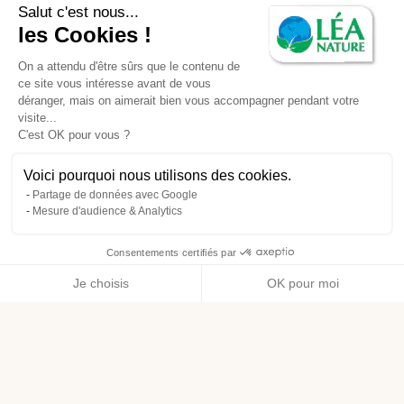
Salut c'est nous...
les Cookies !
On a attendu d'être sûrs que le contenu de
ce site vous intéresse avant de vous
déranger, mais on aimerait bien vous accompagner pendant votre
visite...
C'est OK pour vous ?
Voici pourquoi nous utilisons des cookies.
Partage de données avec Google
Mesure d'audience & Analytics
Consentements certifiés par
Je choisis
OK pour moi
Axeptio consent
Plateforme de Gestion du Consentement : Personnalisez vos O
Notre plateforme vous permet d'adapter et de gérer vos paramètr