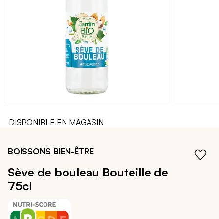
galerie
d’images
DISPONIBLE EN MAGASIN
Passer
au
BOISSONS BIEN-ÊTRE
début
de
Sève de bouleau
Bouteille de
la
75cl
Galerie
d’images