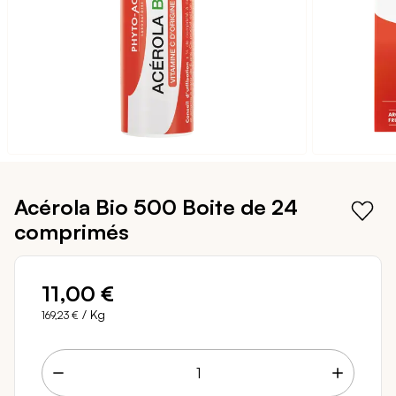
Passer
au
Acérola Bio 500
Boite de 24
début
comprimés
de
la
Galerie
d’images
11,00 €
/ Kg
169,23 €