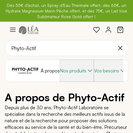
Dès 55€ d’achat, un Spray d’Eau Thermale offert, dès 65€, un
Belle semaine
: Profitez de
-25% + Livraison offerte
dès 30€
Hydrate Magnésium Marin Pêche offert, et dès 75€, un Lait Irisé
BRADERIE :
-40% sur une sélection de produits
d'achat avec le code
BELLEBIO
Sublimateur Rose Gold offert !
Aller
au
contenu
À propos
Nos produits
Vos besoins
A propos de Phyto-Actif
Depuis plus de 30 ans, Phyto-Actif Laboratoire se
spécialise dans la recherche des meilleurs actifs issus de la
nature et de la recherche pour proposer des solutions
efficaces au service de la santé et du bien-être. Précurseur