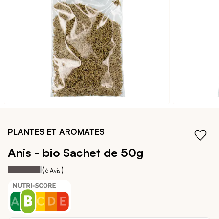
galerie
d’images
Passer
au
PLANTES ET AROMATES
début
de
Anis - bio
Sachet de 50g
la
93
100
Notation:
% of
Galerie
(
)
6
Avis
d’images