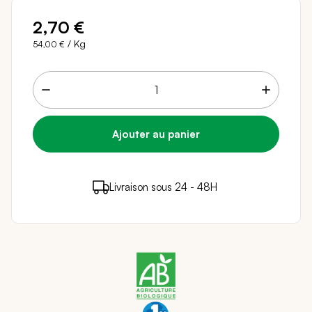
2,70 €
/ Kg
54,00 €
2 points de fidélité (
0,04 €
)
en achetant ce
Livraison sous 24 - 48H
Paiement sécurisé
produit