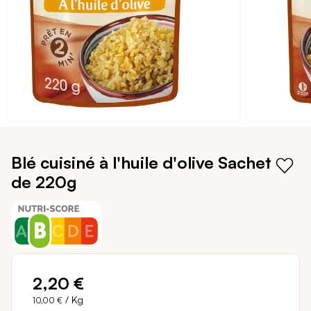
Passer
au
Blé cuisiné à l'huile d'olive
Sachet
début
de 220g
de
la
Galerie
d’images
2,20 €
/ Kg
10,00 €