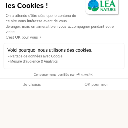
les Cookies !
On a attendu d'être sûrs que le contenu de
ce site vous intéresse avant de vous
déranger, mais on aimerait bien vous accompagner pendant votre
visite...
C'est OK pour vous ?
Voici pourquoi nous utilisons des cookies.
Partage de données avec Google
Mesure d'audience & Analytics
Consentements certifiés par
Je choisis
OK pour moi
Axeptio consent
Plateforme de Gestion du Consentement : Personnalisez vos O
Notre plateforme vous permet d'adapter et de gérer vos paramètr