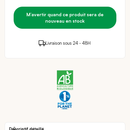
M’avertir quand ce produit sera de
nouveau en stock
2 points de fidélité (
0,04 €
)
en achetant ce
Livraison sous 24 - 48H
Paiement sécurisé
produit
Descriptif détaillé