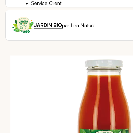
Service Client
JARDIN BIO
par Léa Nature
Passer
à
la
fin
de
la
galerie
d’images