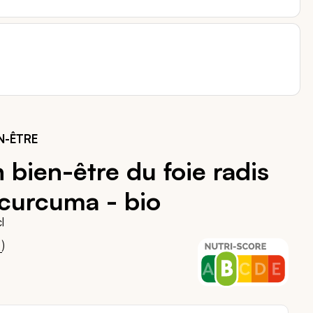
N-ÊTRE
 bien-être du foie radis
 curcuma - bio
l
00
)