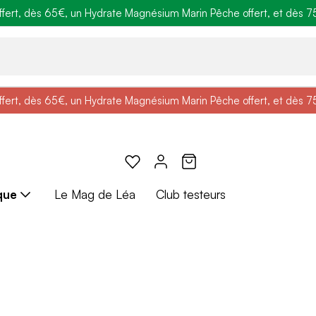
ert, dès 65€, un Hydrate Magnésium Marin Pêche offert, et dès 75€,
e
: Profitez de
BRADERIE :
-25% + Livraison offerte
-40% sur une sélection de produits
dès 30€ d'achat avec le 
ert, dès 65€, un Hydrate Magnésium Marin Pêche offert, et dès 75€,
e
: Profitez de
Braderie :
-25% + Livraison offerte
-40% sur une sélection de produits
dès 30€ d'achat avec le 
que
Le Mag de Léa
Club testeurs