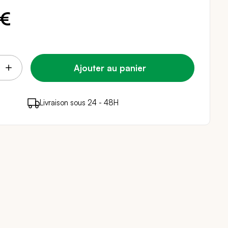
 €
Ajouter au panier
points de fidélité (
Livraison sous 24 - 48H
Paiement sécurisé
0,08 €
)
en achetant ce produit