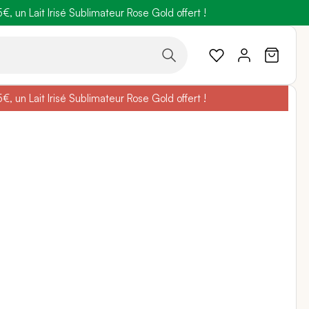
 un Lait Irisé Sublimateur Rose Gold offert !
code
BELLEBIO
 un Lait Irisé Sublimateur Rose Gold offert !
code
BELLEBIO