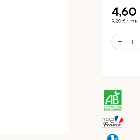
4,60
9,20 €
/ litre
4 