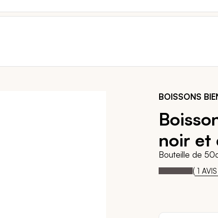
BOISSONS BIE
Boisson
noir et
Bouteille de 50c
100
1
Notation:
% of
(
1
AVIS