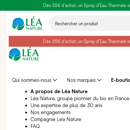
Dès 55€ d’achat, un Spray d’Eau Thermale off
Belle semain
Aller
au
contenu
Dès 55€ d’achat, un Spray d’Eau Thermale off
Belle semain
Qui sommes-nous
Nos marques
E-bouti
A propos de Léa Nature
Léa Nature, groupe pionnier du bio en France
Une expertise de plus de 30 ans
Nos engagements
Compagnie Léa Nature
FAQ