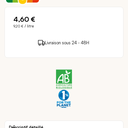
4,60 €
/ litre
9,20 €
4 points de fidélité (
0,08 €
)
en achetant ce
Livraison sous 24 - 48H
Paiement sécurisé
produit
Descriptif détaillé