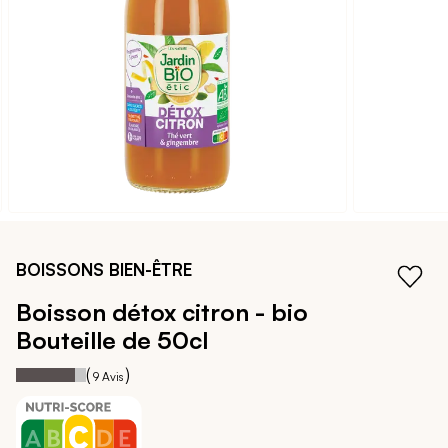
galerie
d’images
Passer
au
BOISSONS BIEN-ÊTRE
début
de
Boisson détox citron - bio
la
Bouteille de 50cl
Galerie
d’images
84
100
Notation:
% of
(
)
9
Avis