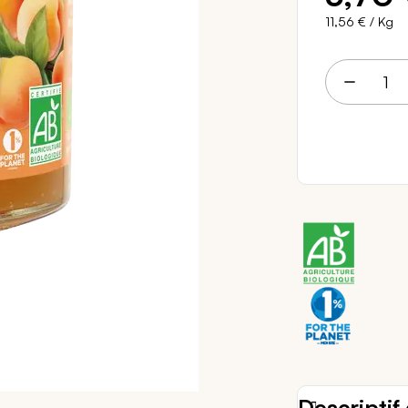
11,56 €
/ Kg
3 
Descriptif 