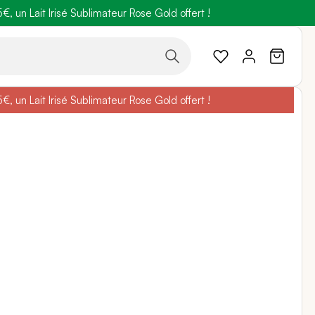
 un Lait Irisé Sublimateur Rose Gold offert !
code
BELLEBIO
 un Lait Irisé Sublimateur Rose Gold offert !
code
BELLEBIO