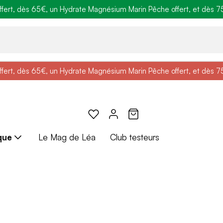
ert, dès 65€, un Hydrate Magnésium Marin Pêche offert, et dès 75€,
e
: Profitez de
BRADERIE :
-25% + Livraison offerte
-40% sur une sélection de produits
dès 30€ d'achat avec le 
ert, dès 65€, un Hydrate Magnésium Marin Pêche offert, et dès 75€,
e
: Profitez de
Braderie :
-25% + Livraison offerte
-40% sur une sélection de produits
dès 30€ d'achat avec le 
que
Le Mag de Léa
Club testeurs