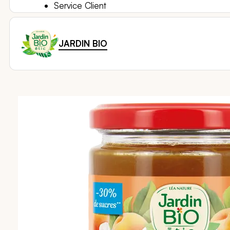
Service Client
JARDIN BIO
Passer
à
la
fin
de
la
galerie
d’images