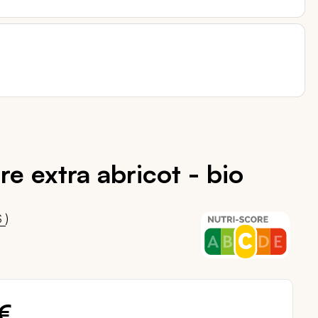
re extra abricot - bio
00
)
S
€