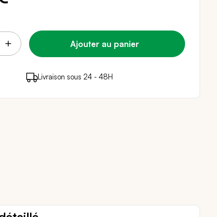
Ajouter au panier
points de fidélité (
Livraison sous 24 - 48H
Paiement sécurisé
0,06 €
)
en achetant ce produit
détaillé