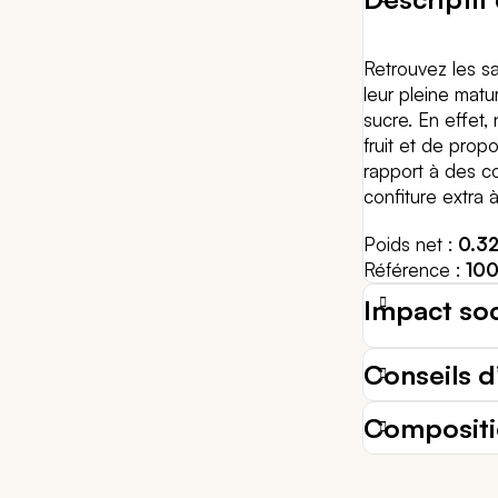
Retrouvez les sa
leur pleine matu
sucre. En effet,
fruit et de pro
rapport à des co
confiture extra à 
Poids net
0.3
Référence
10
Impact so
Conseils d’
Composit