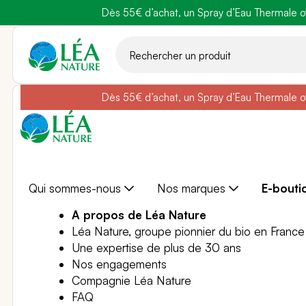
Dès 55€ d’achat, un Spray d’Eau Thermale off
Belle semain
Aller
au
contenu
Dès 55€ d’achat, un Spray d’Eau Thermale off
Belle semain
Qui sommes-nous
Nos marques
E-bouti
A propos de Léa Nature
Léa Nature, groupe pionnier du bio en France
Une expertise de plus de 30 ans
Nos engagements
Compagnie Léa Nature
FAQ