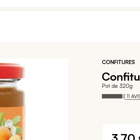
CONFITURES
Confitu
Pot de 320g
93
1
Notation:
% of
(
11
AVI
3,70 