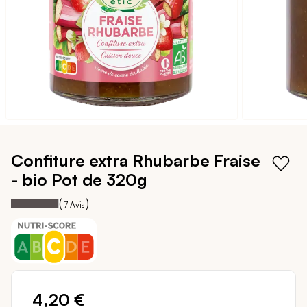
Passer
au
Confiture extra Rhubarbe Fraise
début
- bio
Pot de 320g
de
la
97
100
Notation:
% of
(
)
7
Avis
Galerie
d’images
4,20 €