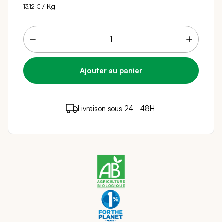
/ Kg
13,12 €
4 points de fidélité (
0,08 €
)
en achetant ce
Livraison sous 24 - 48H
Paiement sécurisé
produit