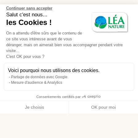
Continuer sans accepter
Salut c'est nous...
les Cookies !
On a attendu d'être sûrs que le contenu de
ce site vous intéresse avant de vous
déranger, mais on aimerait bien vous accompagner pendant votre
visite...
C'est OK pour vous ?
Voici pourquoi nous utilisons des cookies.
Partage de données avec Google
Mesure d'audience & Analytics
Consentements certifiés par
Je choisis
OK pour moi
Axeptio consent
Plateforme de Gestion du Consentement : Personnalisez vos O
Notre plateforme vous permet d'adapter et de gérer vos paramètr