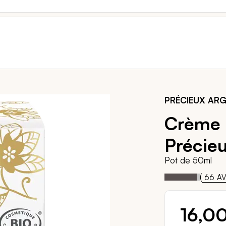
PRÉCIEUX AR
Crème n
Précie
Pot de 50ml
92
1
Notation:
% of
(
66
AV
16,0