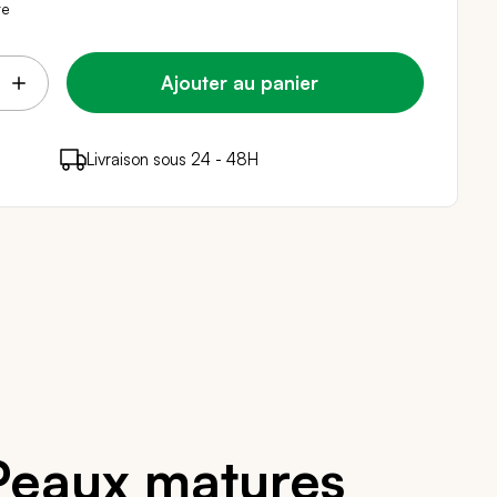
re
Ajouter au panier
points de fidélité (
Livraison sous 24 - 48H
Paiement sécurisé
0,32 €
)
en achetant ce produit
Peaux matures