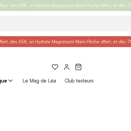
ert, dès 65€, un Hydrate Magnésium Marin Pêche offert, et dès 75€,
e
: Profitez de
BRADERIE :
-25% + Livraison offerte
-40% sur une sélection de produits
dès 30€ d'achat avec le 
ert, dès 65€, un Hydrate Magnésium Marin Pêche offert, et dès 75€,
e
: Profitez de
Braderie :
-25% + Livraison offerte
-40% sur une sélection de produits
dès 30€ d'achat avec le 
que
Le Mag de Léa
Club testeurs