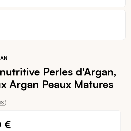
GAN
utritive Perles d'Argan,
ux Argan Peaux Matures
00
)
IS
0 €