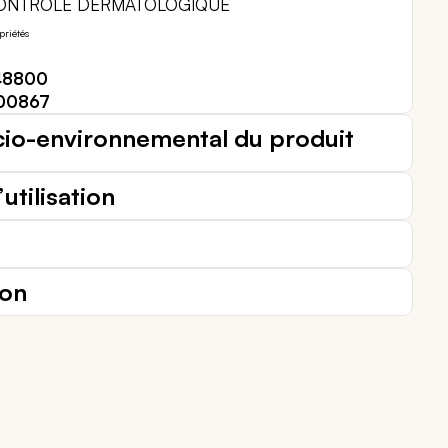
CONTRÔLE DERMATOLOGIQUE
priétés
48800
00867
cio-environnemental du produit
utilisation
ion