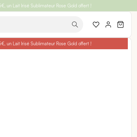
 un Lait Irisé Sublimateur Rose Gold offert !
code
BELLEBIO
 un Lait Irisé Sublimateur Rose Gold offert !
code
BELLEBIO