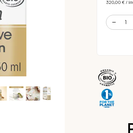
320,00 €
/ lit
16 