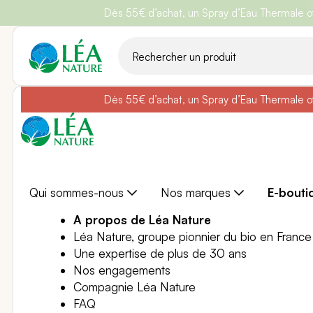
Dès 55€ d’achat, un Spray d’Eau Thermale off
Belle semain
Aller
au
contenu
Dès 55€ d’achat, un Spray d’Eau Thermale off
Belle semain
Qui sommes-nous
Nos marques
E-bouti
A propos de Léa Nature
Léa Nature, groupe pionnier du bio en France
Une expertise de plus de 30 ans
Nos engagements
Compagnie Léa Nature
FAQ