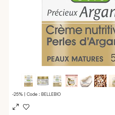
-25% | Code : BELLEBIO
Passer
au
début