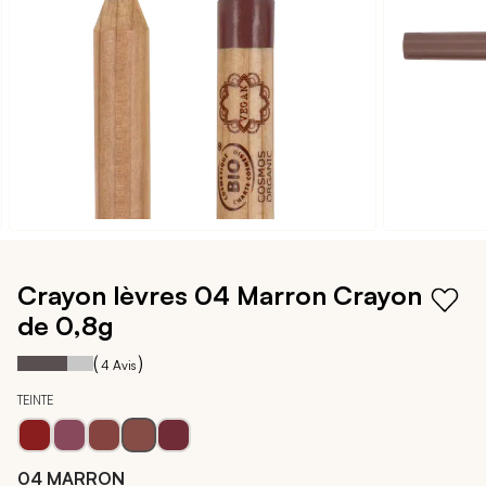
galerie
d’images
Passer
au
Crayon lèvres 04 Marron
Crayon
début
de 0,8g
de
la
65
100
Notation:
% of
(
)
4
Avis
Galerie
d’images
TEINTE
04 MARRON