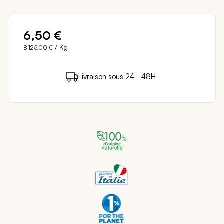
6,50 €
/ Kg
8 125,00 €
6 points de fidélité (
0,12 €
)
en achetant ce
Livraison sous 24 - 48H
Paiement sécurisé
produit