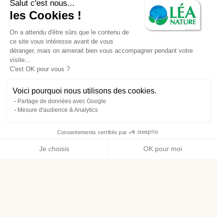
Salut c'est nous...
les Cookies !
On a attendu d'être sûrs que le contenu de
ce site vous intéresse avant de vous
déranger, mais on aimerait bien vous accompagner pendant votre
visite...
C'est OK pour vous ?
Voici pourquoi nous utilisons des cookies.
Partage de données avec Google
Mesure d'audience & Analytics
Consentements certifiés par
Je choisis
OK pour moi
Axeptio consent
Plateforme de Gestion du Consentement : Personnalisez vos O
Notre plateforme vous permet d'adapter et de gérer vos paramètr