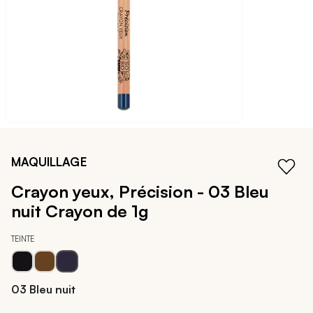
Passer
au
MAQUILLAGE
début
de
Crayon yeux, Précision - 03 Bleu
la
nuit
Crayon de 1g
Galerie
d’images
TEINTE
03 Bleu nuit