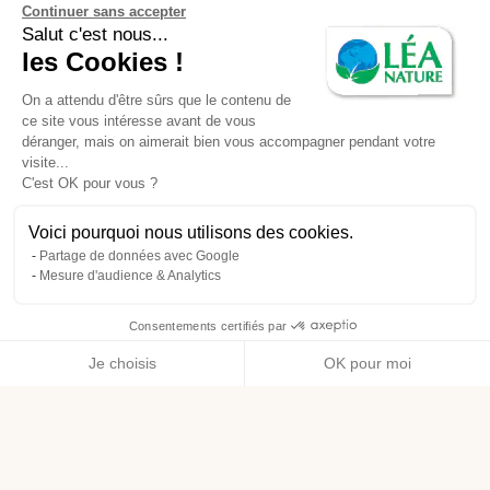
Continuer sans accepter
Salut c'est nous...
les Cookies !
On a attendu d'être sûrs que le contenu de
ce site vous intéresse avant de vous
déranger, mais on aimerait bien vous accompagner pendant votre
visite...
C'est OK pour vous ?
Voici pourquoi nous utilisons des cookies.
Partage de données avec Google
Mesure d'audience & Analytics
Consentements certifiés par
Je choisis
OK pour moi
Axeptio consent
Plateforme de Gestion du Consentement : Personnalisez vos O
Notre plateforme vous permet d'adapter et de gérer vos paramètr