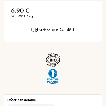
6,90 €
/ Kg
6 900,00 €
6 points de fidélité (
0,12 €
)
en achetant ce
Livraison sous 24 - 48H
Paiement sécurisé
produit
Descriptif détaillé