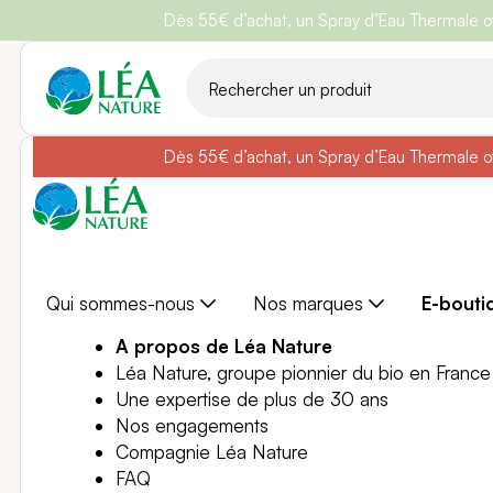
Dès 55€ d’achat, un Spray d’Eau Thermale off
Belle semain
Aller
au
contenu
Dès 55€ d’achat, un Spray d’Eau Thermale off
Belle semain
Qui sommes-nous
Nos marques
E-bouti
A propos de Léa Nature
Léa Nature, groupe pionnier du bio en France
Une expertise de plus de 30 ans
Nos engagements
Compagnie Léa Nature
FAQ