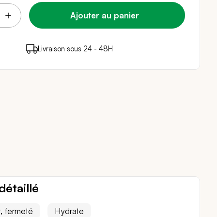
Ajouter au panier
points de fidélité (
Livraison sous 24 - 48H
Paiement sécurisé
0,30 €
)
en achetant ce produit
détaillé
t, fermeté
Hydrate