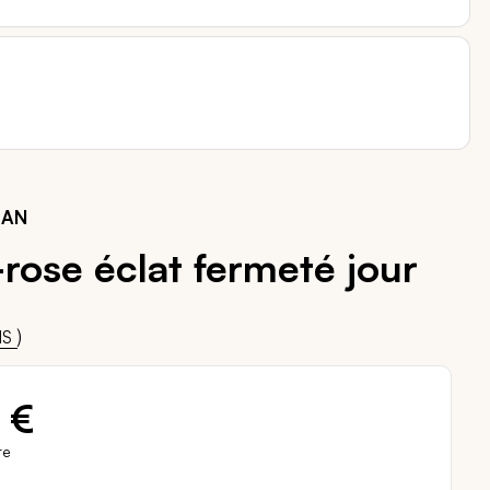
GAN
ose éclat fermeté jour
00
)
IS
 €
re