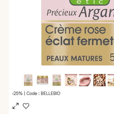
-25% | Code : BELLEBIO
Passer
au
début