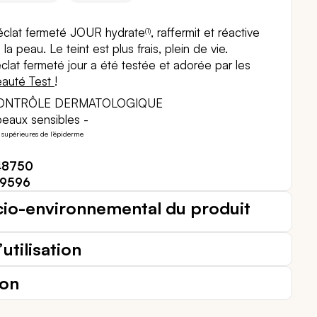
éclat fermeté JOUR hydrate
, raffermit et réactive
(1)
 la peau. Le teint est plus frais, plein de vie.
lat fermeté jour a été testée et adorée par les
auté Test
!
CONTRÔLE DERMATOLOGIQUE
peaux sensibles -
 supérieures de l’épiderme
48750
39596
cio-environnemental du produit
utilisation
ion