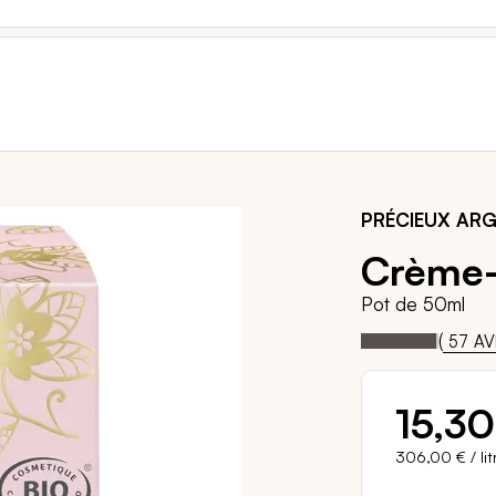
PRÉCIEUX AR
Crème-r
Pot de 50ml
97
1
Notation:
% of
(
57
AV
15,30
306,00 €
/ lit