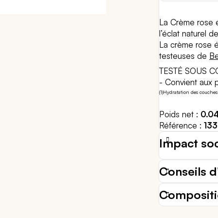
La Crème rose 
l’éclat naturel de
La crème rose éc
testeuses de
Be
TESTÉ SOUS 
- Convient aux 
(1)Hydratation des couches
Poids net
0.0
Référence
13
Impact so
Conseils d’
Composit