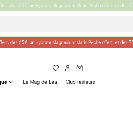
ert, dès 65€, un Hydrate Magnésium Marin Pêche offert, et dès 75€,
e
: Profitez de
BRADERIE :
-25% + Livraison offerte
-40% sur une sélection de produits
dès 30€ d'achat avec le 
ert, dès 65€, un Hydrate Magnésium Marin Pêche offert, et dès 75€,
e
: Profitez de
Braderie :
-25% + Livraison offerte
-40% sur une sélection de produits
dès 30€ d'achat avec le 
que
Le Mag de Léa
Club testeurs