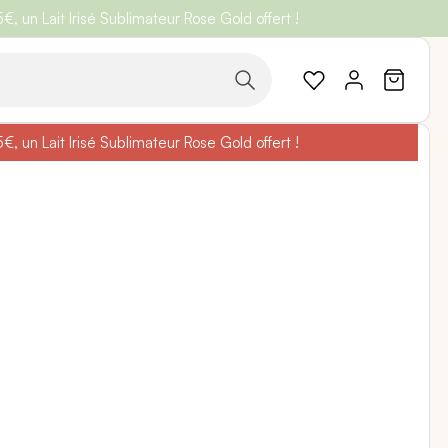
 un Lait Irisé Sublimateur Rose Gold offert !
code
BELLEBIO
 un Lait Irisé Sublimateur Rose Gold offert !
code
BELLEBIO