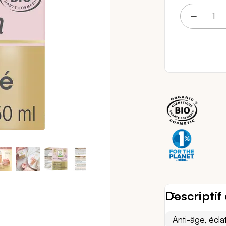
15 
Descriptif 
Anti-âge, écla