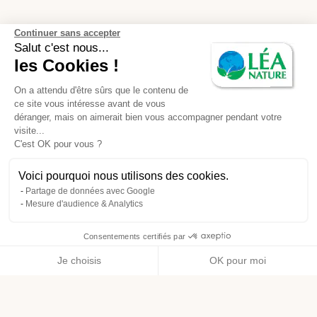
Continuer sans accepter
Salut c'est nous...
les Cookies !
On a attendu d'être sûrs que le contenu de
ce site vous intéresse avant de vous
déranger, mais on aimerait bien vous accompagner pendant votre
visite...
C'est OK pour vous ?
Voici pourquoi nous utilisons des cookies.
Partage de données avec Google
Mesure d'audience & Analytics
Consentements certifiés par
Je choisis
OK pour moi
Axeptio consent
Plateforme de Gestion du Consentement : Personnalisez vos O
Notre plateforme vous permet d'adapter et de gérer vos paramètr