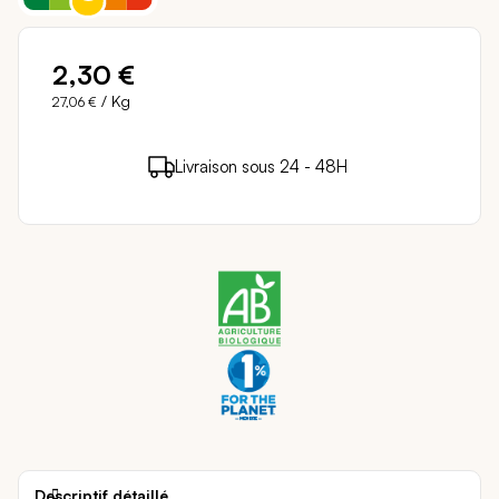
2,30 €
/ Kg
27,06 €
2 points de fidélité (
0,04 €
)
en achetant ce
Livraison sous 24 - 48H
Paiement sécurisé
produit
Descriptif détaillé