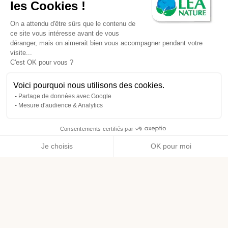
les Cookies !
On a attendu d'être sûrs que le contenu de
ce site vous intéresse avant de vous
déranger, mais on aimerait bien vous accompagner pendant votre
visite...
C'est OK pour vous ?
Voici pourquoi nous utilisons des cookies.
Partage de données avec Google
Mesure d'audience & Analytics
Consentements certifiés par
Je choisis
OK pour moi
Axeptio consent
Plateforme de Gestion du Consentement : Personnalisez vos O
Notre plateforme vous permet d'adapter et de gérer vos paramètr