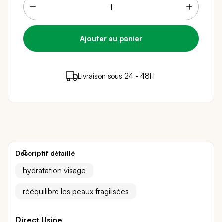
15 points de fidélité (
0,30 €
)
en achetant ce
Livraison sous 24 - 48H
Paiement sécurisé
produit
Descriptif détaillé
hydratation visage
rééquilibre les peaux fragilisées
Direct Usine