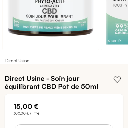
Direct Usine
Passer
au
Direct Usine - Soin jour
début
équilibrant CBD
Pot de 50ml
de
la
Galerie
d’images
15,00 €
/ litre
300,00 €