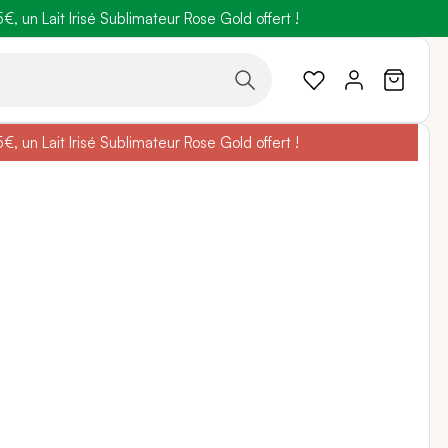
 un Lait Irisé Sublimateur Rose Gold offert !
code
BELLEBIO
 un Lait Irisé Sublimateur Rose Gold offert !
code
BELLEBIO