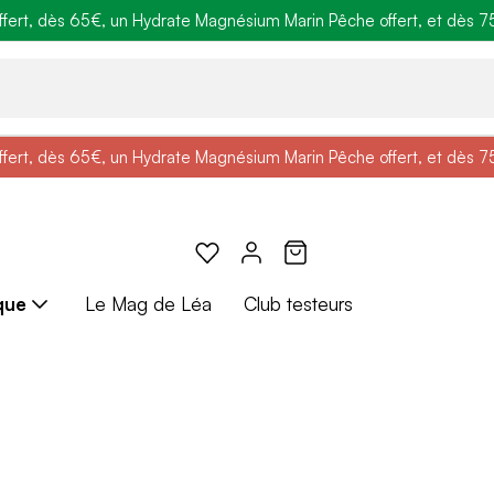
ert, dès 65€, un Hydrate Magnésium Marin Pêche offert, et dès 75€,
e
: Profitez de
BRADERIE :
-25% + Livraison offerte
-40% sur une sélection de produits
dès 30€ d'achat avec le 
ert, dès 65€, un Hydrate Magnésium Marin Pêche offert, et dès 75€,
e
: Profitez de
Braderie :
-25% + Livraison offerte
-40% sur une sélection de produits
dès 30€ d'achat avec le 
que
Le Mag de Léa
Club testeurs