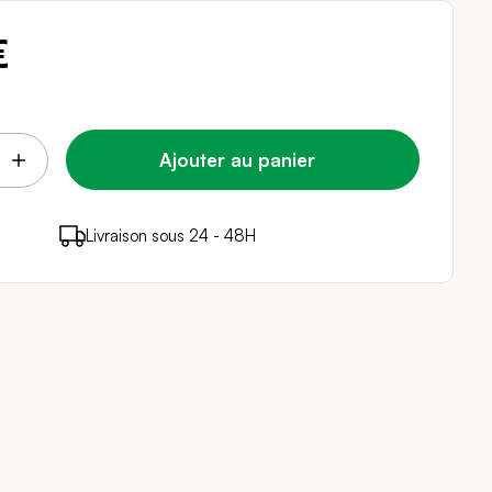
€
Ajouter au panier
points de fidélité (
Livraison sous 24 - 48H
Paiement sécurisé
0,04 €
)
en achetant ce produit