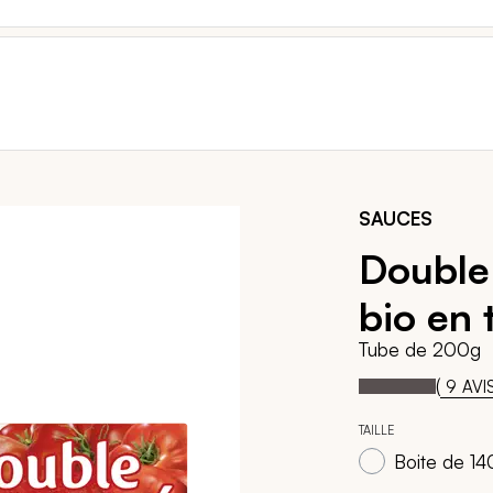
SAUCES
Double
bio en 
Tube de 200g
100
1
Notation:
% of
(
9
AVI
TAILLE
Boite de 14