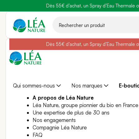
Dès 55€ d’achat, un Spray d’Eau Thermale off
Belle semain
Aller
au
contenu
Dès 55€ d’achat, un Spray d’Eau Thermale off
Belle semain
Qui sommes-nous
Nos marques
E-bouti
A propos de Léa Nature
Léa Nature, groupe pionnier du bio en France
Une expertise de plus de 30 ans
Nos engagements
Compagnie Léa Nature
FAQ