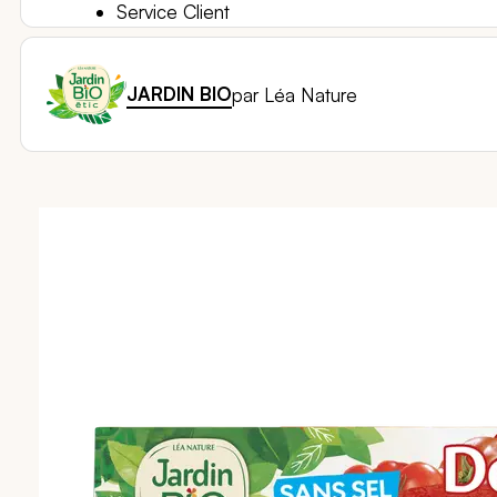
Service Client
JARDIN BIO
par Léa Nature
Passer
à
la
fin
de
la
galerie
d’images