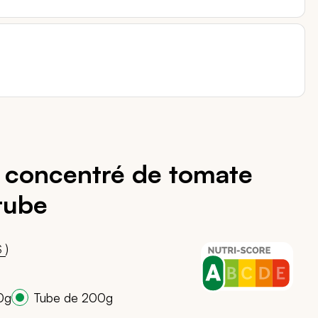
 concentré de tomate
tube
00
)
S
0g
Tube de 200g