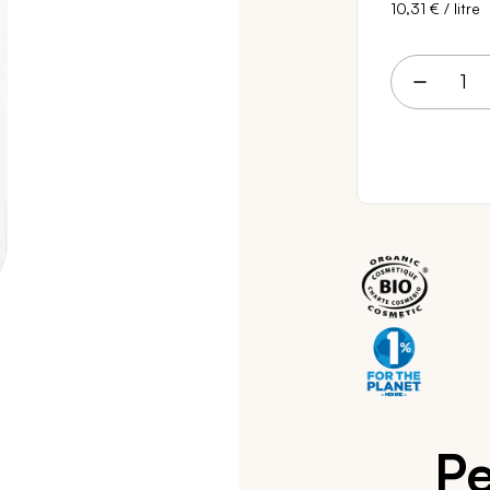
10,31 €
/ litre
6 
Pe