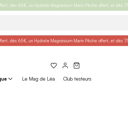
ert, dès 65€, un Hydrate Magnésium Marin Pêche offert, et dès 75€,
e
: Profitez de
BRADERIE :
-25% + Livraison offerte
-40% sur une sélection de produits
dès 30€ d'achat avec le 
ert, dès 65€, un Hydrate Magnésium Marin Pêche offert, et dès 75€,
e
: Profitez de
Braderie :
-25% + Livraison offerte
-40% sur une sélection de produits
dès 30€ d'achat avec le 
que
Le Mag de Léa
Club testeurs