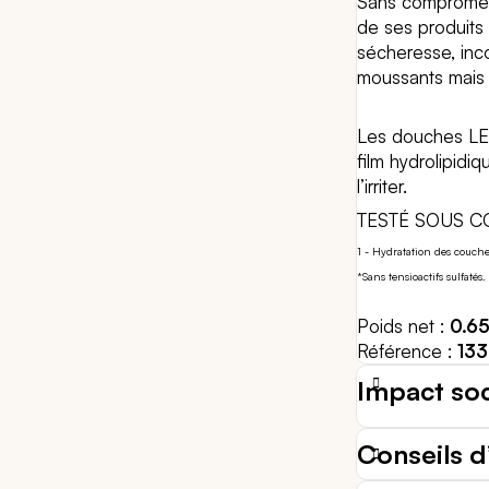
Sans compromett
de ses produits 
sécheresse, incon
moussants mais 
Les douches LEA
film hydrolipidi
l’irriter.
TESTÉ SOUS 
1 - Hydratation des couche
*Sans tensioactifs sulfatés.
Poids net
0.6
Référence
13
Impact so
Conseils d’