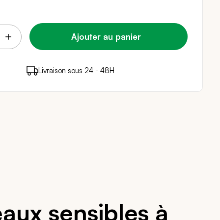
Ajouter au panier
points de fidélité (
Livraison sous 24 - 48H
Paiement sécurisé
0,12 €
)
en achetant ce produit
aux sensibles à