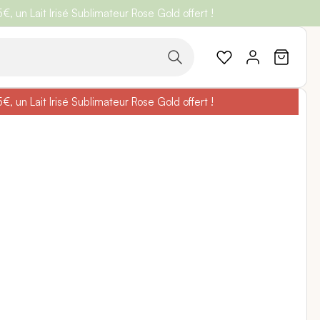
 un Lait Irisé Sublimateur Rose Gold offert !
code
BELLEBIO
 un Lait Irisé Sublimateur Rose Gold offert !
code
BELLEBIO