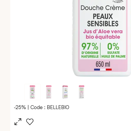
-25% | Code : BELLEBIO
Passer
au
début