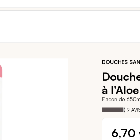
DOUCHES SAN
Douche
à l'Alo
Flacon de 650m
96
1
Notation:
% of
(
9
AVI
6,70