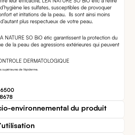
re leur efficacité, LEA NATURE SO BiO étic a retiré
d’hygiène les sulfates, susceptibles de provoquer
fort et irritations de la peau. Ils sont ainsi moins
d’autant plus respectueux de votre peau.
 NATURE SO BiO étic garantissent la protection du
que de la peau des agressions extérieures qui peuvent
CONTROLE DERMATOLOGIQUE
s supérieures de l’épiderme.
56500
38678
cio-environnemental du produit
utilisation