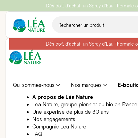
Dès 55€ d’achat, un Spray d’Eau Thermale off
Belle semain
Aller
au
contenu
Dès 55€ d’achat, un Spray d’Eau Thermale off
Belle semain
Qui sommes-nous
Nos marques
E-bouti
A propos de Léa Nature
Léa Nature, groupe pionnier du bio en France
Une expertise de plus de 30 ans
Nos engagements
Compagnie Léa Nature
FAQ