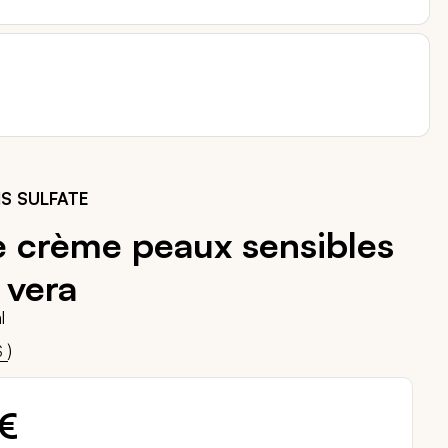
S SULFATE
 crème peaux sensibles
e vera
l
00
)
S
 €