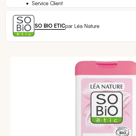
Service Client
SO BIO ETIC
par Léa Nature
Passer
à
la
fin
de
la
galerie
d’images