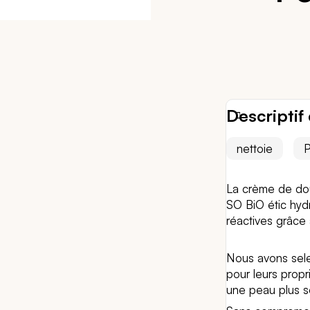
Descriptif 
nettoie
P
La crème de do
SO BiO étic hyd
réactives grâce
Nous avons sele
pour leurs prop
une peau plus so