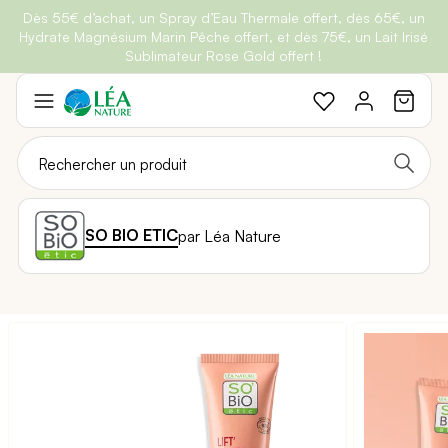
Dès 55€ d’achat, un Spray d’Eau Thermale offert, dès 65€, un
Belle semaine
: Profitez de
-25% + Livraison offerte
dès 30€
Hydrate Magnésium Marin Pêche offert, et dès 75€, un Lait Irisé
BRADERIE :
-40% sur une sélection de produits
d'achat avec le code
BELLEBIO
Sublimateur Rose Gold offert !
Aller
au
contenu
SO BIO ETIC
par Léa Nature
Passer
à
la
fin
de
la