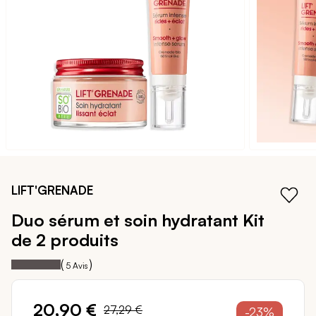
galerie
d’images
Passer
au
LIFT'GRENADE
début
de
Duo sérum et soin hydratant
Kit
la
de 2 produits
Galerie
d’images
100
100
Notation:
% of
(
)
5
Avis
20,90 €
27,29 €
-23%