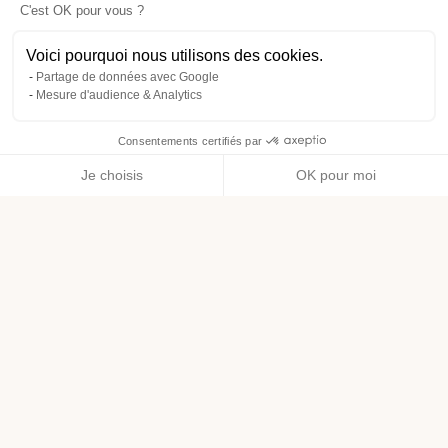
C'est OK pour vous ?
Voici pourquoi nous utilisons des cookies.
Partage de données avec Google
Mesure d'audience & Analytics
Consentements certifiés par
Je choisis
OK pour moi
Axeptio consent
Plateforme de Gestion du Consentement : Personnalisez vos O
Notre plateforme vous permet d'adapter et de gérer vos paramètr
Pour aller plus loin