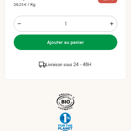
/ Kg
261,25 €
20 points de fidélité (
0,40 €
)
en achetant ce
Livraison sous 24 - 48H
Paiement sécurisé
produit