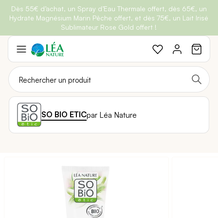
Dès 55€ d’achat, un Spray d’Eau Thermale offert, dès 65€, un
Belle semaine
: Profitez de
-25% + Livraison offerte
dès 30€
Hydrate Magnésium Marin Pêche offert, et dès 75€, un Lait Irisé
BRADERIE :
-40% sur une sélection de produits
d'achat avec le code
BELLEBIO
Sublimateur Rose Gold offert !
Aller
au
contenu
SO BIO ETIC
par Léa Nature
Passer
à
la
fin
de
la