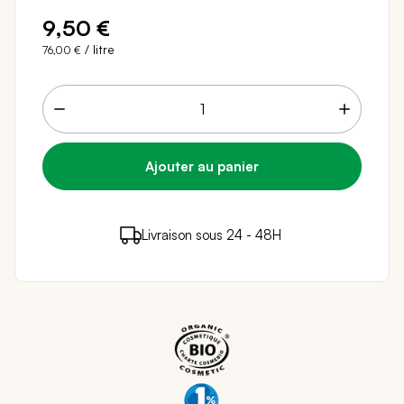
9,50 €
/ litre
76,00 €
9 points de fidélité (
0,18 €
)
en achetant ce
Livraison sous 24 - 48H
Paiement sécurisé
produit