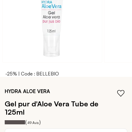
galerie
d’images
-25% | Code : BELLEBIO
Passer
au
HYDRA ALOE VERA
début
de
Gel pur d'Aloe Vera
Tube de
la
125ml
Galerie
d’images
98
100
Notation:
% of
(
)
49
Avis