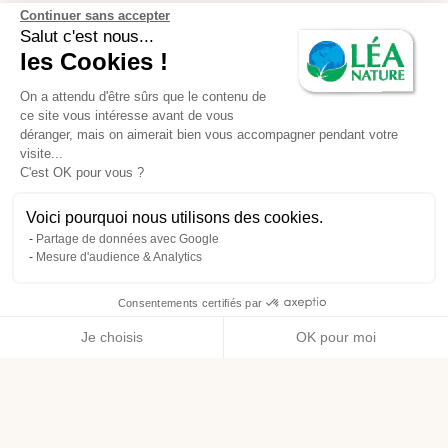
Continuer sans accepter
Salut c'est nous...
les Cookies !
On a attendu d'être sûrs que le contenu de
ce site vous intéresse avant de vous
déranger, mais on aimerait bien vous accompagner pendant votre
visite...
C'est OK pour vous ?
Voici pourquoi nous utilisons des cookies.
Partage de données avec Google
Mesure d'audience & Analytics
Consentements certifiés par
Je choisis
OK pour moi
Axeptio consent
Plateforme de Gestion du Consentement : Personnalisez vos O
Notre plateforme vous permet d'adapter et de gérer vos paramètr