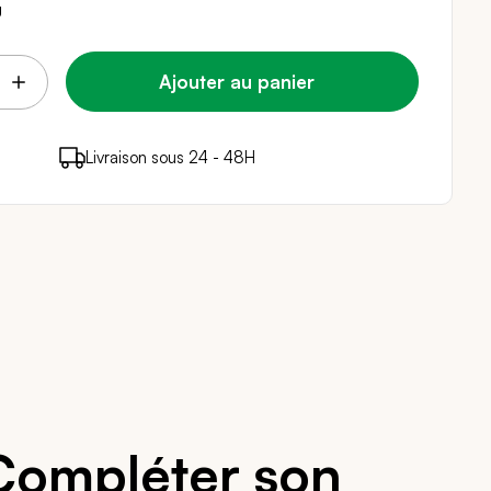
g
Ajouter au panier
points de fidélité (
Livraison sous 24 - 48H
Paiement sécurisé
0,16 €
)
en achetant ce produit
Compléter son