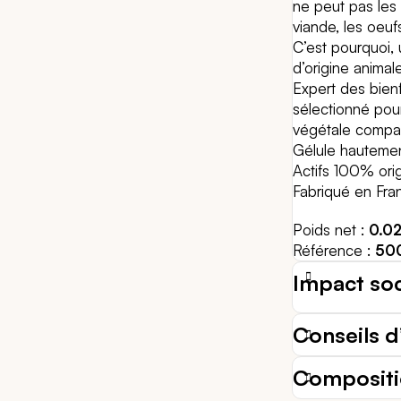
ne peut pas les 
viande, les oeufs
C’est pourquoi,
d’origine animal
Expert des bien
sélectionné pou
végétale compat
Gélule hauteme
Actifs 100% ori
Fabriqué en Fra
Poids net
0.0
Référence
50
Impact so
Conseils d’
Composit