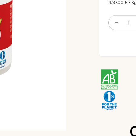
430,00 €
/ K
8 