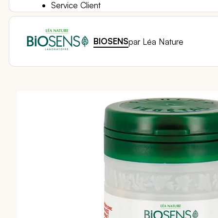
Service Client
BIOSENS
par Léa Nature
Passer
à
la
fin
de
la
galerie
d’images