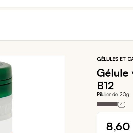
GÉLULES ET C
Gélule
B12
Pilulier de 20g
Notation:
100%
(
)
4
8,60