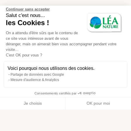
Continuer sans accepter
Salut c'est nous...
les Cookies !
On a attendu d'être sûrs que le contenu de
ce site vous intéresse avant de vous
déranger, mais on aimerait bien vous accompagner pendant votre
visite...
C'est OK pour vous ?
Voici pourquoi nous utilisons des cookies.
Partage de données avec Google
Mesure d'audience & Analytics
Consentements certifiés par
Je choisis
OK pour moi
Axeptio consent
Plateforme de Gestion du Consentement : Personnalisez vos O
Notre plateforme vous permet d'adapter et de gérer vos paramètr