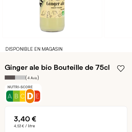
DISPONIBLE EN MAGASIN
Passer
au
Ginger ale bio
Bouteille de 75cl
début
de
50
100
Notation:
% of
(
)
4
Avis
la
Galerie
d’images
3,40 €
/ litre
4,53 €