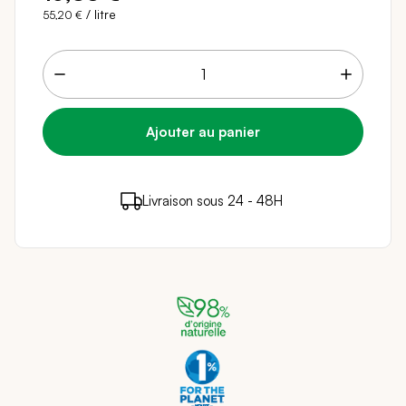
/ litre
55,20 €
13 points de fidélité (
0,26 €
)
en achetant ce
Livraison sous 24 - 48H
Paiement sécurisé
produit