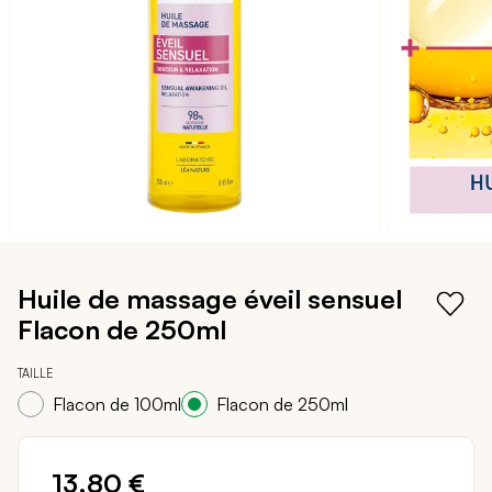
galerie
d’images
Passer
au
Huile de massage éveil sensuel
début
Flacon de 250ml
de
la
Galerie
TAILLE
d’images
Flacon de 100ml
Flacon de 250ml
13,80 €