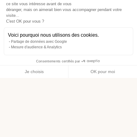
ce site vous intéresse avant de vous
déranger, mais on aimerait bien vous accompagner pendant votre
visite...
C'est OK pour vous ?
Voici pourquoi nous utilisons des cookies.
Partage de données avec Google
Mesure d'audience & Analytics
Consentements certifiés par
Je choisis
OK pour moi
Axeptio consent
Plateforme de Gestion du Consentement : Personnalisez vos O
Notre plateforme vous permet d'adapter et de gérer vos paramètr