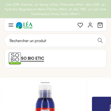
Dès 55€ d’achat, un Spray d’Eau Thermale offert, dès 65€, un
Belle semaine
: Profitez de
-25% + Livraison offerte
dès 30€
Hydrate Magnésium Marin Pêche offert, et dès 75€, un Lait Irisé
BRADERIE :
-40% sur une sélection de produits
d'achat avec le code
BELLEBIO
Sublimateur Rose Gold offert !
Aller
au
contenu
SO BIO ETIC
Passer
à
la
fin
de
la