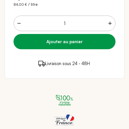
/ litre
84,00 €
8 points de fidélité (
0,16 €
)
en achetant ce
Livraison sous 24 - 48H
Paiement sécurisé
produit