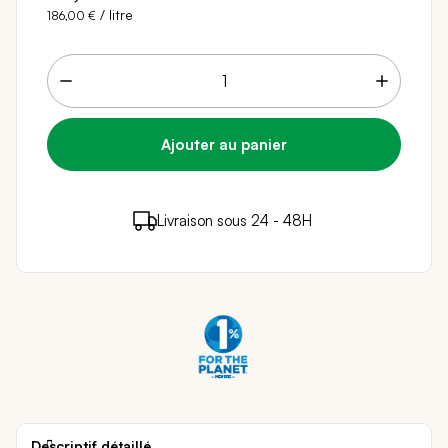
/ litre
186,00 €
18 points de fidélité (
0,36 €
)
en achetant ce
Livraison sous 24 - 48H
Paiement sécurisé
produit
Descriptif détaillé