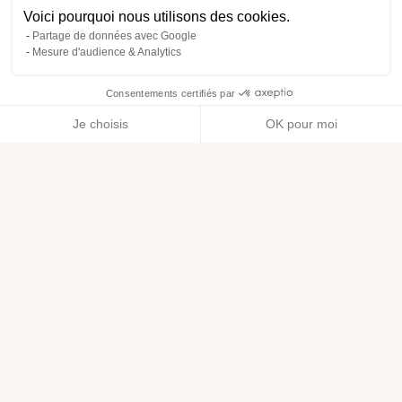
Voici pourquoi nous utilisons des cookies.
Partage de données avec Google
Mesure d'audience & Analytics
Consentements certifiés par
Je choisis
OK pour moi
Axeptio consent
Plateforme de Gestion du Consentement : Personnalisez vos O
Notre plateforme vous permet d'adapter et de gérer vos paramètr
Bénéfices :
nourrit adoucit et sublime la peau et les