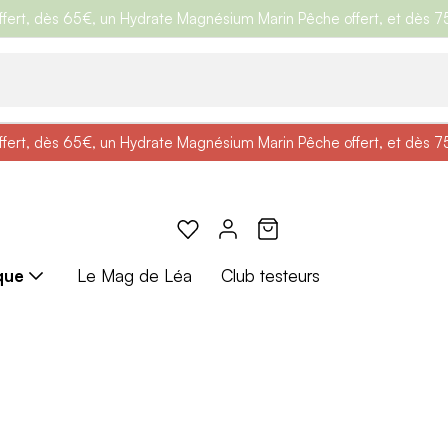
ert, dès 65€, un Hydrate Magnésium Marin Pêche offert, et dès 75€,
e
: Profitez de
BRADERIE :
-25% + Livraison offerte
-40% sur une sélection de produits
dès 30€ d'achat avec le 
ert, dès 65€, un Hydrate Magnésium Marin Pêche offert, et dès 75€,
e
: Profitez de
Braderie :
-25% + Livraison offerte
-40% sur une sélection de produits
dès 30€ d'achat avec le 
que
Le Mag de Léa
Club testeurs