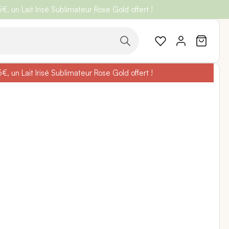
 un Lait Irisé Sublimateur Rose Gold offert !
code
BELLEBIO
 un Lait Irisé Sublimateur Rose Gold offert !
code
BELLEBIO