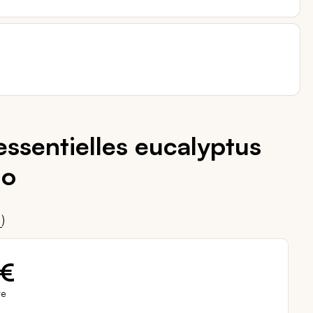
essentielles eucalyptus
io
00
)
 €
re