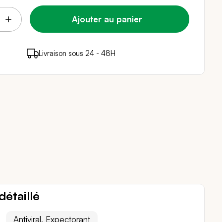
Ajouter au panier
points de fidélité (
Livraison sous 24 - 48H
Paiement sécurisé
0,08 €
)
en achetant ce produit
détaillé
Antiviral, Expectorant