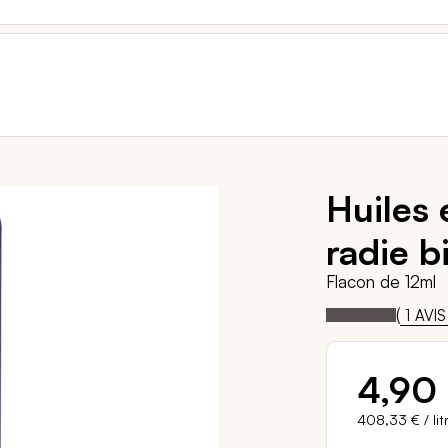
Huiles 
radie b
Flacon de 12ml
100
1
Notation:
% of
(
1
AVIS
4,90
408,33 €
/ lit