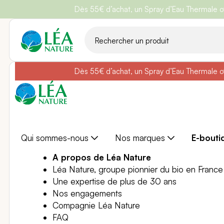
Dès 55€ d’achat, un Spray d’Eau Thermale off
Belle semain
Aller
au
contenu
Dès 55€ d’achat, un Spray d’Eau Thermale off
Belle semain
Qui sommes-nous
Nos marques
E-bouti
A propos de Léa Nature
Léa Nature, groupe pionnier du bio en France
Une expertise de plus de 30 ans
Nos engagements
Compagnie Léa Nature
FAQ