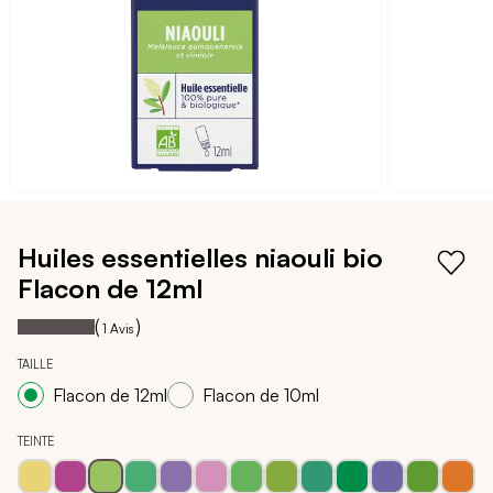
Passer
au
Huiles essentielles niaouli bio
début
Flacon de 12ml
de
la
100
100
Notation:
% of
(
)
1
Avis
Galerie
d’images
TAILLE
Flacon de 12ml
Flacon de 10ml
TEINTE