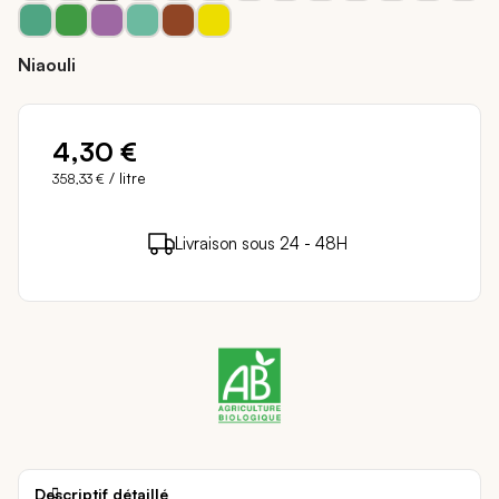
Niaouli
4,30 €
/ litre
358,33 €
4 points de fidélité (
0,08 €
)
en achetant ce
Livraison sous 24 - 48H
Paiement sécurisé
produit
Descriptif détaillé