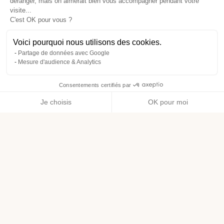
déranger, mais on aimerait bien vous accompagner pendant votre
visite...
C'est OK pour vous ?
Voici pourquoi nous utilisons des cookies.
Partage de données avec Google
Mesure d'audience & Analytics
Consentements certifiés par
Je choisis
OK pour moi
Axeptio consent
Plateforme de Gestion du Consentement : Personnalisez vos O
Notre plateforme vous permet d'adapter et de gérer vos paramètr
Pour aller plus loin