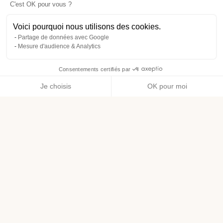
C'est OK pour vous ?
Voici pourquoi nous utilisons des cookies.
Partage de données avec Google
Mesure d'audience & Analytics
Consentements certifiés par
Je choisis
OK pour moi
Axeptio consent
Plateforme de Gestion du Consentement : Personnalisez vos O
Notre plateforme vous permet d'adapter et de gérer vos paramètr