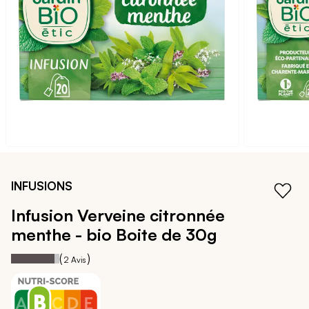
galerie
d’images
Passer
au
INFUSIONS
début
de
Infusion Verveine citronnée
la
menthe - bio
Boite de 30g
Galerie
d’images
90
100
Notation:
% of
(
)
2
Avis