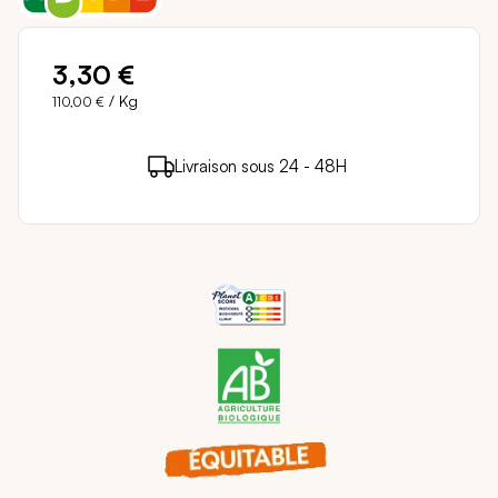
3,30 €
/ Kg
110,00 €
3 points de fidélité (
0,06 €
)
en achetant ce
Livraison sous 24 - 48H
Paiement sécurisé
produit