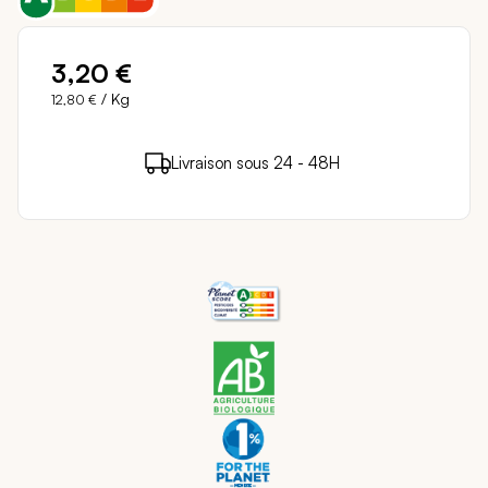
3,20 €
/ Kg
12,80 €
3 points de fidélité (
0,06 €
)
en achetant ce
Livraison sous 24 - 48H
Paiement sécurisé
produit