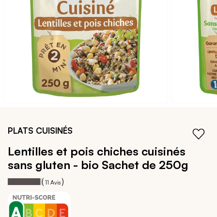
galerie
d’images
Passer
au
PLATS CUISINÉS
début
de
Lentilles et pois chiches cuisinés
la
sans gluten - bio
Sachet de 250g
Galerie
d’images
95
100
Notation:
% of
(
)
11
Avis