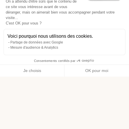
On a attendu d'être sûrs que le contenu de
ce site vous intéresse avant de vous
déranger, mais on aimerait bien vous accompagner pendant votre
visite...
C'est OK pour vous ?
Voici pourquoi nous utilisons des cookies.
Partage de données avec Google
Mesure d'audience & Analytics
Consentements certifiés par
Je choisis
OK pour moi
Axeptio consent
Plateforme de Gestion du Consentement : Personnalisez vos O
Notre plateforme vous permet d'adapter et de gérer vos paramètr