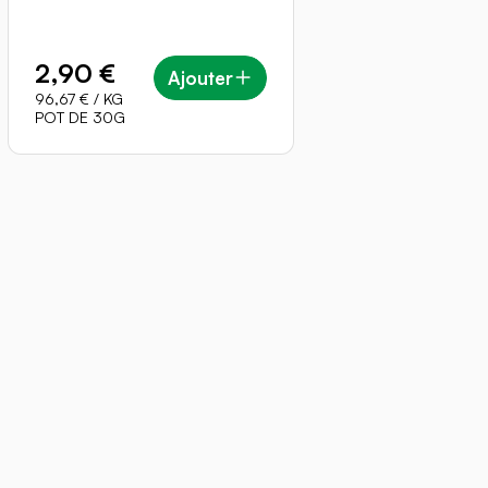
2,90 €
Ajouter
96,67 €
/ KG
POT DE 30G