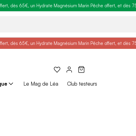
ert, dès 65€, un Hydrate Magnésium Marin Pêche offert, et dès 75€,
e
: Profitez de
BRADERIE :
-25% + Livraison offerte
-40% sur une sélection de produits
dès 30€ d'achat avec le 
ert, dès 65€, un Hydrate Magnésium Marin Pêche offert, et dès 75€,
e
: Profitez de
Braderie :
-25% + Livraison offerte
-40% sur une sélection de produits
dès 30€ d'achat avec le 
que
Le Mag de Léa
Club testeurs