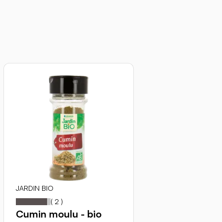
JARDIN BIO
90
100
Notation:
% of
(
2
)
Cumin moulu - bio