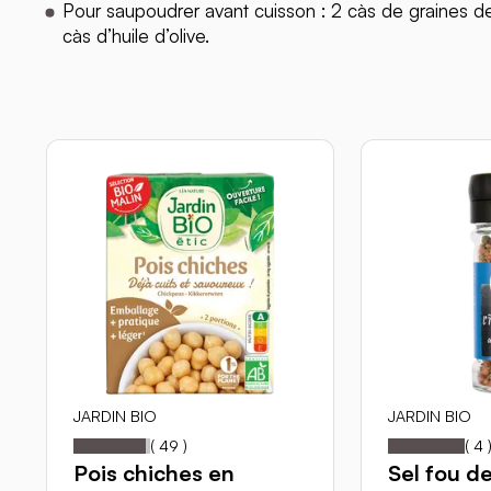
Pour saupoudrer avant cuisson : 2 càs de graines d
càs d’huile d’olive.
JARDIN BIO
JARDIN BIO
94
100
10
Notation:
% of
Notation:
% 
(
49
)
(
4
Pois chiches en
Sel fou de 