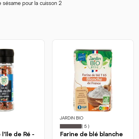
e sésame pour la cuisson 2
JARDIN BIO
0
100
100
100
of
Notation:
% of
)
(
5
)
l'île de Ré -
Farine de blé blanche