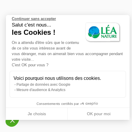
Continuer sans accepter
Salut c'est nous...
les Cookies !
On a attendu d'être sûrs que le contenu
de ce site vous intéresse avant de
vous déranger, mais on aimerait bien vous accompagner pendant
votre visite...
C'est OK pour vous ?
Voici pourquoi nous utilisons des cookies.
Partage de données avec Google
Mesure d'audience & Analytics
Consentements certifiés par
Je choisis
OK pour moi
Axeptio consent
Plateforme de Gestion du Consentement : Personnalisez
Notre plateforme vous permet d'adapter et de gérer vos p