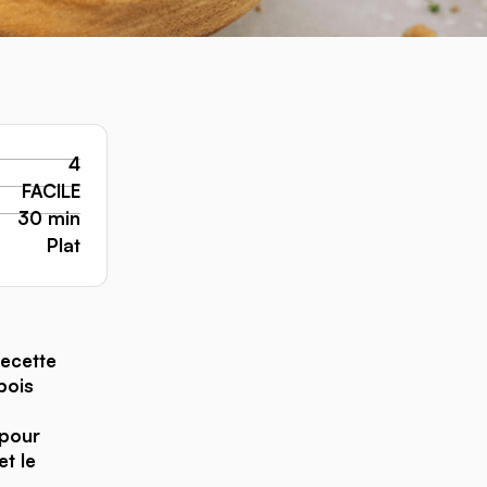
4
FACILE
30 min
Plat
recette
pois
 pour
et le