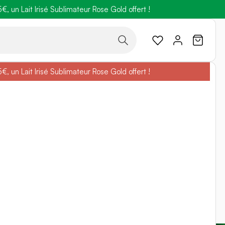
 un Lait Irisé Sublimateur Rose Gold offert !
code
BELLEBIO
 un Lait Irisé Sublimateur Rose Gold offert !
code
BELLEBIO