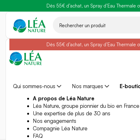
Dès 55€ d’achat, un Spray d’Eau Thermale off
Belle semain
Aller
au
contenu
Dès 55€ d’achat, un Spray d’Eau Thermale off
Belle semain
Qui sommes-nous
Nos marques
E-bouti
A propos de Léa Nature
Léa Nature, groupe pionnier du bio en France
Une expertise de plus de 30 ans
Nos engagements
Compagnie Léa Nature
FAQ