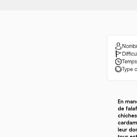
Nombr
Difficu
Temps 
Type d
En manq
de fala
chiches
cardamo
leur don
tour est