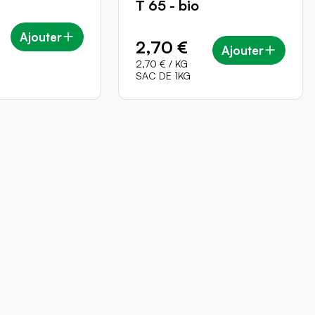
T 65 - bio
Ajouter
2,70 €
Ajouter
2,70 €
/ KG
SAC DE 1KG
MARQUES
Eau Thermale Jonzac
SO BiO étic
Boho Green Make-Up
Natessance
Jardin BiO étic
Gusti Amo Bio
Karéléa