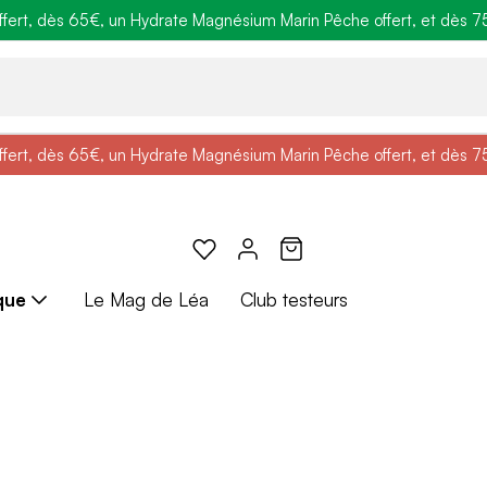
ert, dès 65€, un Hydrate Magnésium Marin Pêche offert, et dès 75€,
e
: Profitez de
BRADERIE :
-25% + Livraison offerte
-40% sur une sélection de produits
dès 30€ d'achat avec le 
ert, dès 65€, un Hydrate Magnésium Marin Pêche offert, et dès 75€,
e
: Profitez de
Braderie :
-25% + Livraison offerte
-40% sur une sélection de produits
dès 30€ d'achat avec le 
que
Le Mag de Léa
Club testeurs