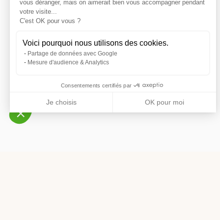
vous déranger, mais on aimerait bien vous accompagner pendant
votre visite...
C'est OK pour vous ?
Voici pourquoi nous utilisons des cookies.
Partage de données avec Google
Mesure d'audience & Analytics
Consentements certifiés par
Je choisis
OK pour moi
Axeptio consent
Plateforme de Gestion du Consentement : Personnalisez
Notre plateforme vous permet d'adapter et de gérer vos p