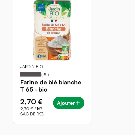
JARDIN BIO
100
100
Notation:
% of
(
5
)
Farine de blé blanche
T 65 - bio
2,70 €
Ajouter
2,70 €
/ KG
SAC DE 1KG