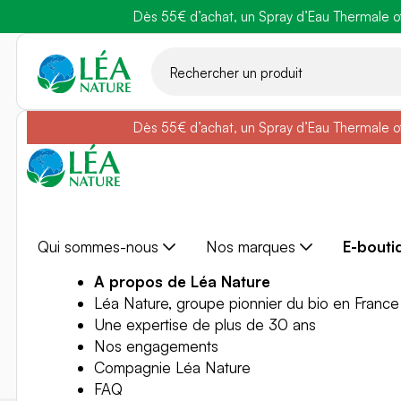
Dès 55€ d’achat, un Spray d’Eau Thermale off
Belle semain
Aller
au
contenu
Dès 55€ d’achat, un Spray d’Eau Thermale off
Belle semain
Qui sommes-nous
Nos marques
E-bouti
A propos de Léa Nature
Léa Nature, groupe pionnier du bio en France
Une expertise de plus de 30 ans
Nos engagements
Compagnie Léa Nature
FAQ