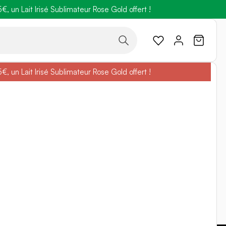
 un Lait Irisé Sublimateur Rose Gold offert !
code
BELLEBIO
 un Lait Irisé Sublimateur Rose Gold offert !
code
BELLEBIO