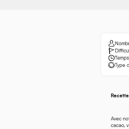
Nombr
Difficu
Temps 
Type d
Recette
Avec no
cacao, v