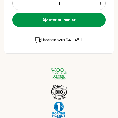
7 points de fidélité (
0,14 €
)
en achetant ce
Livraison sous 24 - 48H
Paiement sécurisé
produit