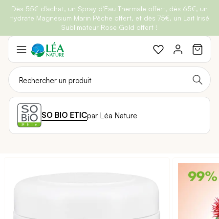
Dès 55€ d’achat, un Spray d’Eau Thermale offert, dès 65€, un
Belle semaine
: Profitez de
-25% + Livraison offerte
dès 30€
Hydrate Magnésium Marin Pêche offert, et dès 75€, un Lait Irisé
BRADERIE :
-40% sur une sélection de produits
d'achat avec le code
BELLEBIO
Sublimateur Rose Gold offert !
Aller
au
contenu
SO BIO ETIC
par Léa Nature
Passer
à
la
fin
de
la