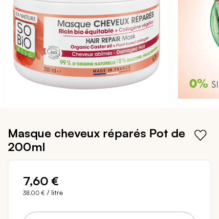
galerie
d’images
Passer
au
Masque cheveux réparés
Pot de
début
200ml
de
la
Galerie
d’images
7,60 €
/ litre
38,00 €