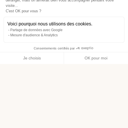
déranger, mais on aimerait bien vous accompagner pendant votre
visite...
C'est OK pour vous ?
Voici pourquoi nous utilisons des cookies.
Partage de données avec Google
Mesure d'audience & Analytics
Consentements certifiés par
Je choisis
OK pour moi
Axeptio consent
Plateforme de Gestion du Consentement : Personnalisez vos O
Notre plateforme vous permet d'adapter et de gérer vos paramètr