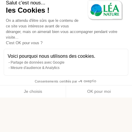
Salut c'est nous...
les Cookies !
On a attendu d'être sûrs que le contenu de
ce site vous intéresse avant de vous
déranger, mais on aimerait bien vous accompagner pendant votre
visite...
C'est OK pour vous ?
Voici pourquoi nous utilisons des cookies.
Partage de données avec Google
Mesure d'audience & Analytics
Consentements certifiés par
Je choisis
OK pour moi
Axeptio consent
Plateforme de Gestion du Consentement : Personnalisez vos O
Notre plateforme vous permet d'adapter et de gérer vos paramètr