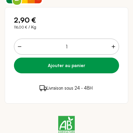
2,90 €
/ Kg
116,00 €
2 points de fidélité (
0,04 €
)
en achetant ce
Livraison sous 24 - 48H
Paiement sécurisé
produit