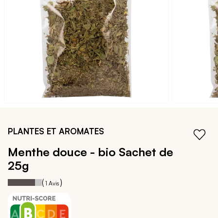
galerie
d’images
Passer
au
PLANTES ET AROMATES
début
de
Menthe douce - bio
Sachet de
la
25g
Galerie
d’images
80
100
Notation:
% of
(
)
1
Avis