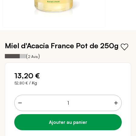
Passer
au
Miel d'Acacia France
Pot de 250g
début
de
70
100
Notation:
% of
(
)
2
Avis
la
Galerie
d’images
13,20 €
/ Kg
52,80 €