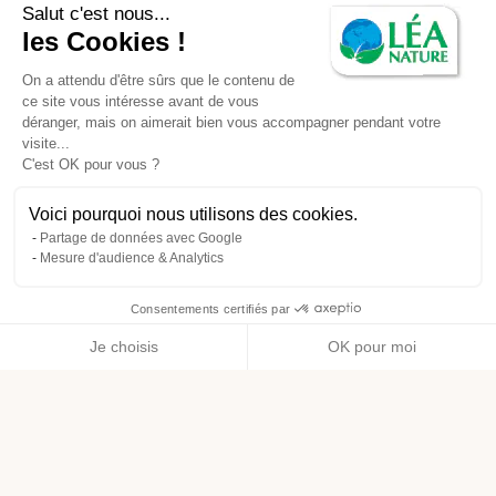
Salut c'est nous...
les Cookies !
On a attendu d'être sûrs que le contenu de
ce site vous intéresse avant de vous
déranger, mais on aimerait bien vous accompagner pendant votre
visite...
C'est OK pour vous ?
Voici pourquoi nous utilisons des cookies.
Partage de données avec Google
Mesure d'audience & Analytics
Consentements certifiés par
Je choisis
OK pour moi
Axeptio consent
Plateforme de Gestion du Consentement : Personnalisez vos O
Notre plateforme vous permet d'adapter et de gérer vos paramètr