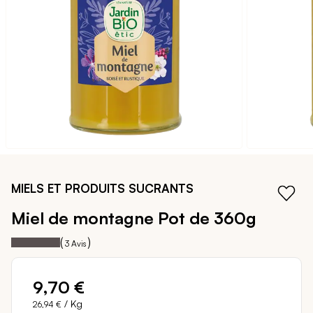
galerie
d’images
Passer
au
MIELS ET PRODUITS SUCRANTS
début
de
Miel de montagne
Pot de 360g
la
100
100
Notation:
% of
Galerie
(
)
3
Avis
d’images
9,70 €
/ Kg
26,94 €