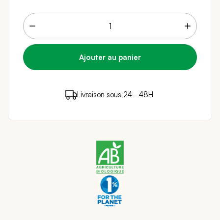
9 points de fidélité (
0,18 €
)
en achetant ce
Livraison sous 24 - 48H
Paiement sécurisé
produit